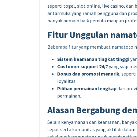
seperti togel, slot online, live casino, da
antarmuka yang ramah pengguna dan proses
banyak pemain baik pemula maupun profes
Fitur Unggulan namat
Beberapa fitur yang membuat namatoto me
Sistem keamanan tingkat tinggi
yan
Customer support 24/7
yang siap me
Bonus dan promosi menarik
, sepert
loyalitas.
Pilihan permainan lengkap
dari prov
permainan.
Alasan Bergabung de
Selain kenyamanan dan keamanan, banyak
cepat serta komunitas yang aktif di dalam
sekaligus kesempatan untuk mendapatkan 