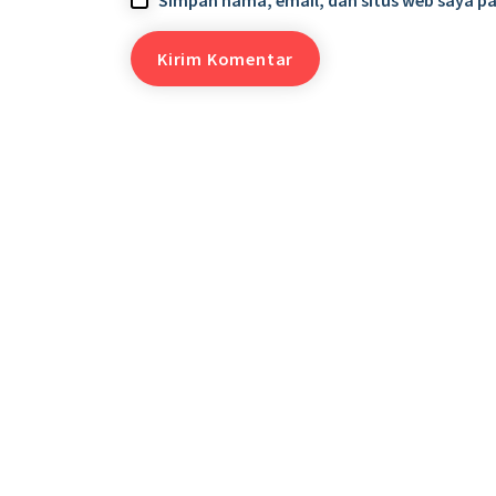
Simpan nama, email, dan situs web saya p