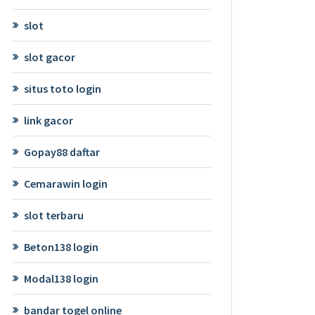
slot
slot gacor
situs toto login
link gacor
Gopay88 daftar
Cemarawin login
slot terbaru
Beton138 login
Modal138 login
bandar togel online