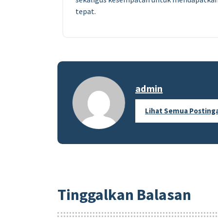
tepat.
admin
Lihat Semua Posting
Tinggalkan Balasan