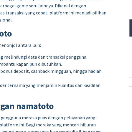
n berbagai game seru lainnya. Dikenal dengan
 transaksi yang cepat, platform ini menjadi pilihan
ional.
oto
nonjol antara lain:
g melindungi data dan transaksi pengguna.
mbantu kapan pun dibutuhkan.
i bonus deposit, cashback mingguan, hingga hadiah
ider ternama yang menjamin kualitas dan keadilan
ngan namatoto
 pengguna merasa puas dengan pelayanan yang
 platform ini. Bagi mereka yang mencari hiburan
keuntungan, namatoto bisa menjadi pilihan yang