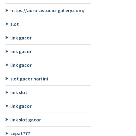
https://aurorastudio-gallery.com/
slot
link gacor
link gacor
link gacor
slot gacor hari ini
link slot
link gacor
link slot gacor
cepat777