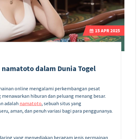
15
APR 2025
s namatoto dalam Dunia Togel
rmainan online mengalami perkembangan pesat
g menawarkan hiburan dan peluang menang besar.
an adalah
namatoto
, sebuah situs yang
ru, aman, dan penuh variasi bagi para penggunanya.
daring yang menyediakan beragam jenis permainan