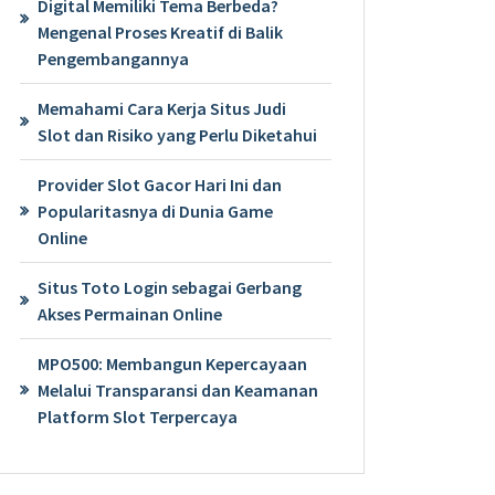
Digital Memiliki Tema Berbeda?
Mengenal Proses Kreatif di Balik
Pengembangannya
Memahami Cara Kerja Situs Judi
Slot dan Risiko yang Perlu Diketahui
Provider Slot Gacor Hari Ini dan
Popularitasnya di Dunia Game
Online
Situs Toto Login sebagai Gerbang
Akses Permainan Online
MPO500: Membangun Kepercayaan
Melalui Transparansi dan Keamanan
Platform Slot Terpercaya