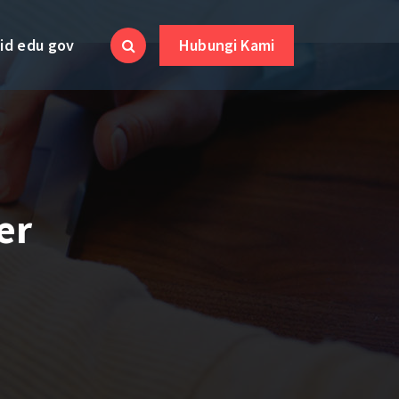
.id edu gov
Hubungi Kami
er