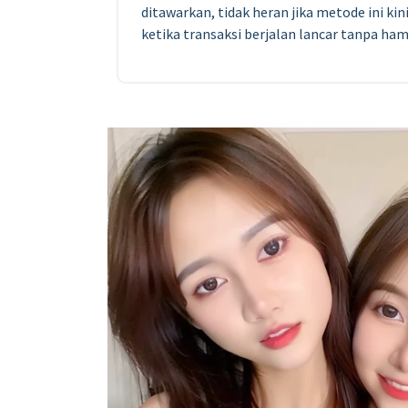
ditawarkan, tidak heran jika metode ini kin
ketika transaksi berjalan lancar tanpa ha