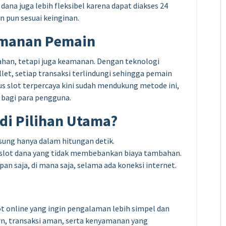
dana juga lebih fleksibel karena dapat diakses 24
n pun sesuai keinginan.
manan Pemain
han, tetapi juga keamanan. Dengan teknologi
llet, setiap transaksi terlindungi sehingga pemain
tus slot terpercaya kini sudah mendukung metode ini,
bagi para pengguna.
di Pilihan Utama?
gsung hanya dalam hitungan detik.
 slot dana yang tidak membebankan biaya tambahan.
apan saja, di mana saja, selama ada koneksi internet.
ot online yang ingin pengalaman lebih simpel dan
n, transaksi aman, serta kenyamanan yang