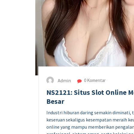
Admin
0 Komentar
NS2121: Situs Slot Online
Besar
Industri hiburan daring semakin diminati
keseruan sekaligus kesempatan meraih k
online yang mampu memberikan pengalama
profesional, sistem aman, serta koleksi p