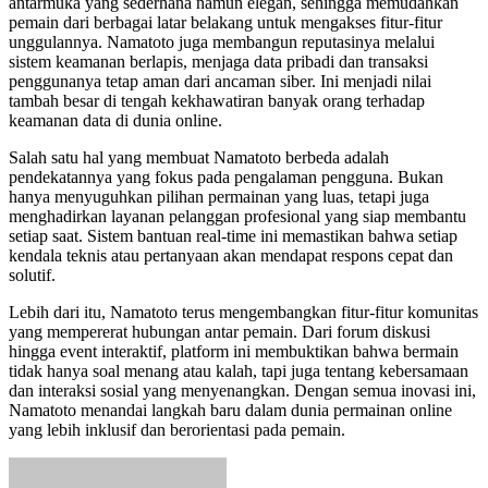
antarmuka yang sederhana namun elegan, sehingga memudahkan
pemain dari berbagai latar belakang untuk mengakses fitur-fitur
unggulannya. Namatoto juga membangun reputasinya melalui
sistem keamanan berlapis, menjaga data pribadi dan transaksi
penggunanya tetap aman dari ancaman siber. Ini menjadi nilai
tambah besar di tengah kekhawatiran banyak orang terhadap
keamanan data di dunia online.
Salah satu hal yang membuat Namatoto berbeda adalah
pendekatannya yang fokus pada pengalaman pengguna. Bukan
hanya menyuguhkan pilihan permainan yang luas, tetapi juga
menghadirkan layanan pelanggan profesional yang siap membantu
setiap saat. Sistem bantuan real-time ini memastikan bahwa setiap
kendala teknis atau pertanyaan akan mendapat respons cepat dan
solutif.
Lebih dari itu, Namatoto terus mengembangkan fitur-fitur komunitas
yang mempererat hubungan antar pemain. Dari forum diskusi
hingga event interaktif, platform ini membuktikan bahwa bermain
tidak hanya soal menang atau kalah, tapi juga tentang kebersamaan
dan interaksi sosial yang menyenangkan. Dengan semua inovasi ini,
Namatoto menandai langkah baru dalam dunia permainan online
yang lebih inklusif dan berorientasi pada pemain.