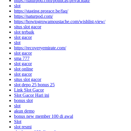
https://naturpod.com/politicas-privacidad/
slot
https://staging.prorace.be/faq/
https://naturpod.com/
https://howtogrowamoustache.com/wishlist-view/
situs slot gacor
slot terbaik
slot gacor
slot
https://recoveryemirate.com/
slot gacor
sma 777
slot gacor
slot online
slot gacor
situs slot gacor
slot depo 25 bonus 25
Link Slot Gacor
Slot Gacor Hari ini
bonus slot
slot
akun demo
bonus new member 100 di awal
Slot
slot resmi