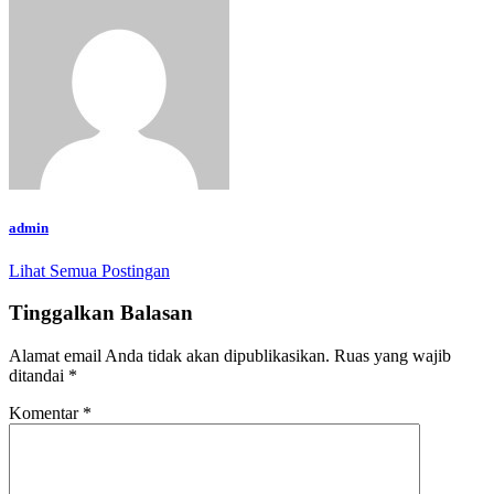
admin
Lihat Semua Postingan
Tinggalkan Balasan
Alamat email Anda tidak akan dipublikasikan.
Ruas yang wajib
ditandai
*
Komentar
*