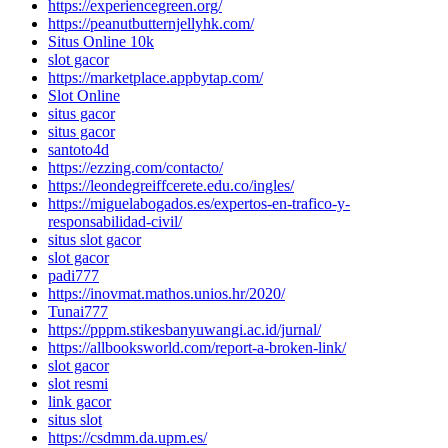
https://experiencegreen.org/
https://peanutbutternjellyhk.com/
Situs Online 10k
slot gacor
https://marketplace.appbytap.com/
Slot Online
situs gacor
situs gacor
santoto4d
https://ezzing.com/contacto/
https://leondegreiffcerete.edu.co/ingles/
https://miguelabogados.es/expertos-en-trafico-y-
responsabilidad-civil/
situs slot gacor
slot gacor
padi777
https://inovmat.mathos.unios.hr/2020/
Tunai777
https://pppm.stikesbanyuwangi.ac.id/jurnal/
https://allbooksworld.com/report-a-broken-link/
slot gacor
slot resmi
link gacor
situs slot
https://csdmm.da.upm.es/