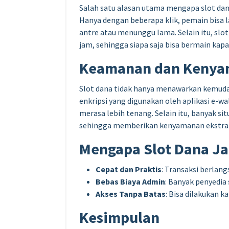
Salah satu alasan utama mengapa slot da
Hanya dengan beberapa klik, pemain bisa 
antre atau menunggu lama. Selain itu, slot 
jam, sehingga siapa saja bisa bermain kapa
Keamanan dan Kenya
Slot dana tidak hanya menawarkan kemuda
enkripsi yang digunakan oleh aplikasi e-wa
merasa lebih tenang. Selain itu, banyak si
sehingga memberikan kenyamanan ekstra 
Mengapa Slot Dana Ja
Cepat dan Praktis
: Transaksi berlan
Bebas Biaya Admin
: Banyak penyedia
Akses Tanpa Batas
: Bisa dilakukan k
Kesimpulan