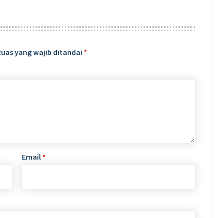
Ruas yang wajib ditandai
*
Email
*