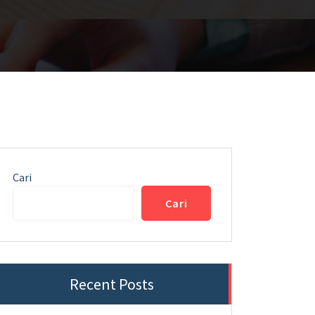
Cari
Cari
Recent Posts