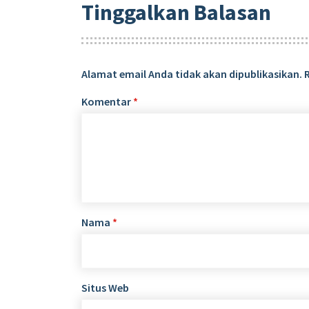
Tinggalkan Balasan
Alamat email Anda tidak akan dipublikasikan.
Komentar
*
Nama
*
Situs Web