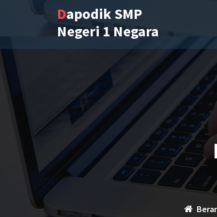
Lewati
Dapodik SMP
ke
Negeri 1 Negara
konten
Bera