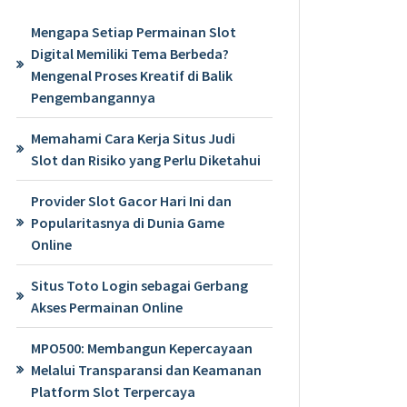
Mengapa Setiap Permainan Slot
Digital Memiliki Tema Berbeda?
Mengenal Proses Kreatif di Balik
Pengembangannya
Memahami Cara Kerja Situs Judi
Slot dan Risiko yang Perlu Diketahui
Provider Slot Gacor Hari Ini dan
Popularitasnya di Dunia Game
Online
Situs Toto Login sebagai Gerbang
Akses Permainan Online
MPO500: Membangun Kepercayaan
Melalui Transparansi dan Keamanan
Platform Slot Terpercaya