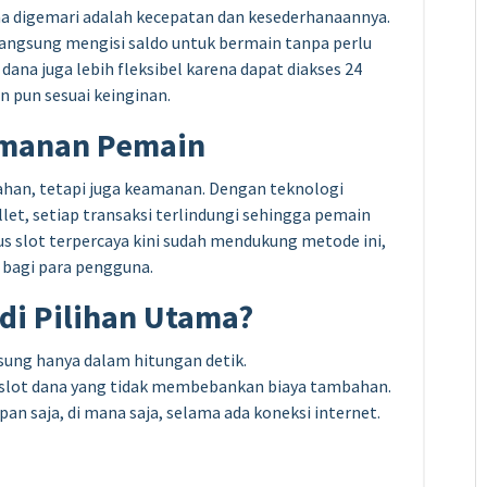
na digemari adalah kecepatan dan kesederhanaannya.
langsung mengisi saldo untuk bermain tanpa perlu
dana juga lebih fleksibel karena dapat diakses 24
n pun sesuai keinginan.
manan Pemain
han, tetapi juga keamanan. Dengan teknologi
llet, setiap transaksi terlindungi sehingga pemain
tus slot terpercaya kini sudah mendukung metode ini,
bagi para pengguna.
di Pilihan Utama?
gsung hanya dalam hitungan detik.
 slot dana yang tidak membebankan biaya tambahan.
apan saja, di mana saja, selama ada koneksi internet.