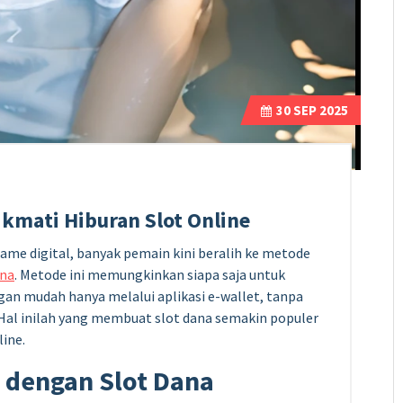
30
SEP 2025
ikmati Hiburan Slot Online
me digital, banyak pemain kini beralih ke metode
ana
. Metode ini memungkinkan siapa saja untuk
an mudah hanya melalui aplikasi e-wallet, tanpa
Hal inilah yang membuat slot dana semakin populer
ine.
 dengan Slot Dana