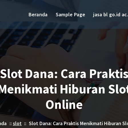
Beranda
Sample Page
jasa bl go.id ac
Slot Dana: Cara Prakti
Menikmati Hiburan Slo
Online
nda
::
slot
::
Slot Dana: Cara Praktis Menikmati Hiburan Sl