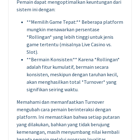
Pemain dapat mengoptimalkan keuntungan dari
sistem ini dengan:
**Memilih Game Tepat:** Beberapa platform
mungkin menawarkan persentase
*Rollingan* yang lebih tinggi untuk jenis
game tertentu (misalnya Live Casino vs.
Slot).
**Bermain Konsisten:** Karena *Rollingan*
adalah fitur kumulatif, bermain secara
konsisten, meskipun dengan taruhan kecil,
akan menghasilkan total *Turnover* yang
signifikan seiring waktu.
Memahami dan memanfaatkan Turnover
mengubah cara pemain berinteraksi dengan
platform. Ini memastikan bahwa setiap putaran
yang dilakukan, bahkan yang tidak berujung
kemenangan, masih menyumbang nilai kembali
kepada pemain melalui program loyalitas.