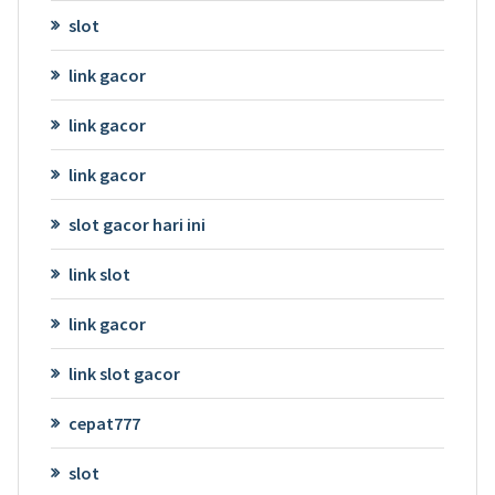
slot
link gacor
link gacor
link gacor
slot gacor hari ini
link slot
link gacor
link slot gacor
cepat777
slot