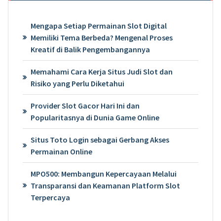
Mengapa Setiap Permainan Slot Digital
Memiliki Tema Berbeda? Mengenal Proses
Kreatif di Balik Pengembangannya
Memahami Cara Kerja Situs Judi Slot dan
Risiko yang Perlu Diketahui
Provider Slot Gacor Hari Ini dan
Popularitasnya di Dunia Game Online
Situs Toto Login sebagai Gerbang Akses
Permainan Online
MPO500: Membangun Kepercayaan Melalui
Transparansi dan Keamanan Platform Slot
Terpercaya