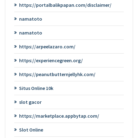
https://portalbalikpapan.com/disclaimer/
namatoto
namatoto
https://arpeelazaro.com/
https://experiencegreen.org/
https://peanutbutternjellyhk.com/
Situs Online 10k
slot gacor
https://marketplace.appbytap.com/
Slot Online