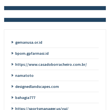
gemanusa.or.id
bpom.gpfarmasi.id
https://www.casadoborracheiro.com.br/
namatoto
designedlandscapes.com
bahagia777
https://sportsmanager.us/yui/