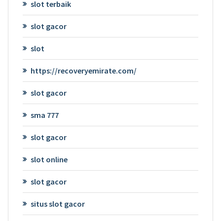
slot terbaik
slot gacor
slot
https://recoveryemirate.com/
slot gacor
sma 777
slot gacor
slot online
slot gacor
situs slot gacor