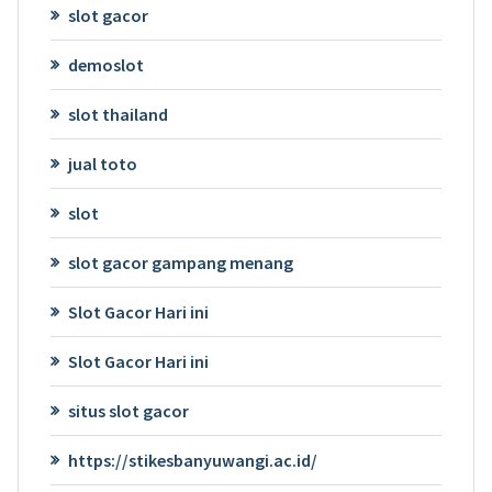
slot gacor
demoslot
slot thailand
jual toto
slot
slot gacor gampang menang
Slot Gacor Hari ini
Slot Gacor Hari ini
situs slot gacor
https://stikesbanyuwangi.ac.id/