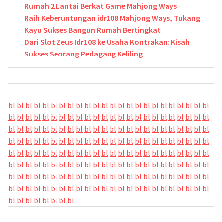
Rumah 2 Lantai Berkat Game Mahjong Ways
Raih Keberuntungan idr108 Mahjong Ways, Tukang
Kayu Sukses Bangun Rumah Bertingkat
Dari Slot Zeus Idr108 ke Usaha Kontrakan: Kisah
Sukses Seorang Pedagang Keliling
bl
bl
bl
bl
bl
bl
bl
bl
bl
bl
bl
bl
bl
bl
bl
bl
bl
bl
bl
bl
bl
bl
bl
bl
bl
bl
bl
bl
bl
bl
bl
bl
bl
bl
bl
bl
bl
bl
bl
bl
bl
bl
bl
bl
bl
bl
bl
bl
bl
bl
bl
bl
bl
bl
bl
bl
bl
bl
bl
bl
bl
bl
bl
bl
bl
bl
bl
bl
bl
bl
bl
bl
bl
bl
bl
bl
bl
bl
bl
bl
bl
bl
bl
bl
bl
bl
bl
bl
bl
bl
bl
bl
bl
bl
bl
bl
bl
bl
bl
bl
bl
bl
bl
bl
bl
bl
bl
bl
bl
bl
bl
bl
bl
bl
bl
bl
bl
bl
bl
bl
bl
bl
bl
bl
bl
bl
bl
bl
bl
bl
bl
bl
bl
bl
bl
bl
bl
bl
bl
bl
bl
bl
bl
bl
bl
bl
bl
bl
bl
bl
bl
bl
bl
bl
bl
bl
bl
bl
bl
bl
bl
bl
bl
bl
bl
bl
bl
bl
bl
bl
bl
bl
bl
bl
bl
bl
bl
bl
bl
bl
bl
bl
bl
bl
bl
bl
bl
bl
bl
bl
bl
bl
bl
bl
bl
bl
bl
bl
bl
bl