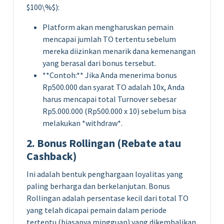
$100\%$):
Platform akan mengharuskan pemain
mencapai jumlah TO tertentu sebelum
mereka diizinkan menarik dana kemenangan
yang berasal dari bonus tersebut.
**Contoh:** Jika Anda menerima bonus
Rp500.000 dan syarat TO adalah 10x, Anda
harus mencapai total Turnover sebesar
Rp5.000.000 (Rp500.000 x 10) sebelum bisa
melakukan *withdraw*.
2. Bonus Rollingan (Rebate atau
Cashback)
Ini adalah bentuk penghargaan loyalitas yang
paling berharga dan berkelanjutan. Bonus
Rollingan adalah persentase kecil dari total TO
yang telah dicapai pemain dalam periode
tertentu (biasanya mingguan) yang dikembalikan