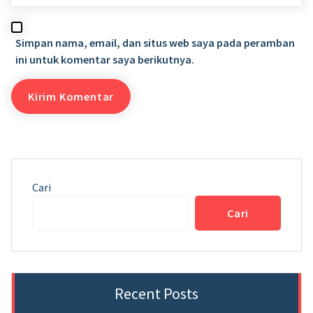
Simpan nama, email, dan situs web saya pada peramban
ini untuk komentar saya berikutnya.
Cari
Cari
Recent Posts