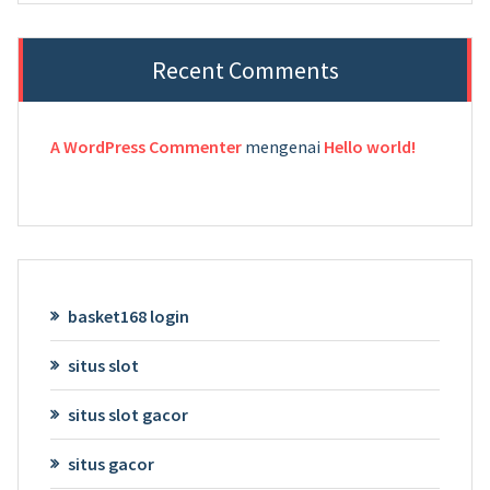
Recent Comments
A WordPress Commenter
mengenai
Hello world!
basket168 login
situs slot
situs slot gacor
situs gacor