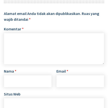
Alamat email Anda tidak akan dipublikasikan.
Ruas yang
wajib ditandai
*
Komentar
*
Nama
*
Email
*
Situs Web