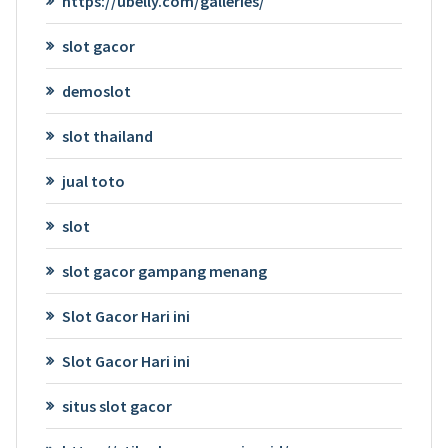
https://ubelly.com/galleries/
slot gacor
demoslot
slot thailand
jual toto
slot
slot gacor gampang menang
Slot Gacor Hari ini
Slot Gacor Hari ini
situs slot gacor