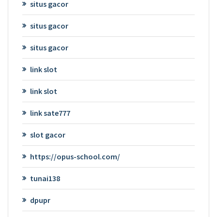
situs gacor
situs gacor
situs gacor
link slot
link slot
link sate777
slot gacor
https://opus-school.com/
tunai138
dpupr