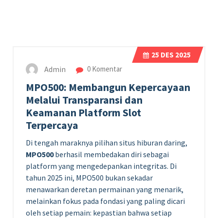
25
DES 2025
Admin
0 Komentar
MPO500: Membangun Kepercayaan
Melalui Transparansi dan
Keamanan Platform Slot
Terpercaya
Di tengah maraknya pilihan situs hiburan daring,
MPO500
berhasil membedakan diri sebagai
platform yang mengedepankan integritas. Di
tahun 2025 ini, MPO500 bukan sekadar
menawarkan deretan permainan yang menarik,
melainkan fokus pada fondasi yang paling dicari
oleh setiap pemain: kepastian bahwa setiap