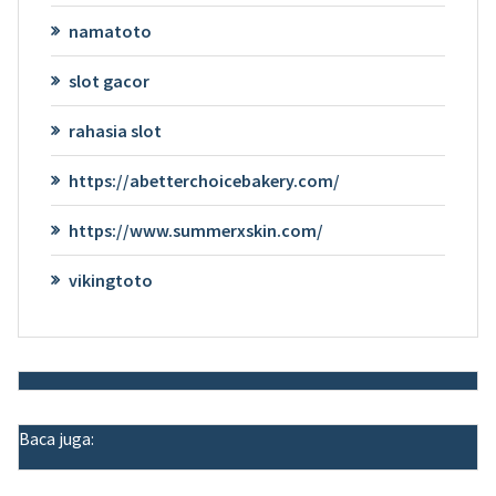
namatoto
slot gacor
rahasia slot
https://abetterchoicebakery.com/
https://www.summerxskin.com/
vikingtoto
Baca juga: