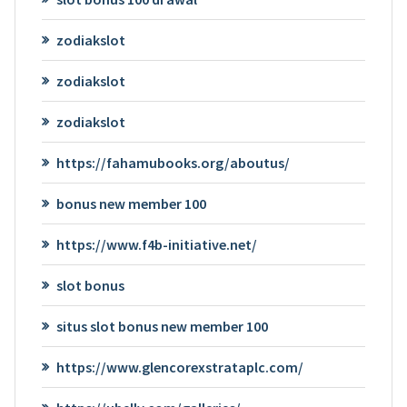
zodiakslot
zodiakslot
zodiakslot
https://fahamubooks.org/aboutus/
bonus new member 100
https://www.f4b-initiative.net/
slot bonus
situs slot bonus new member 100
https://www.glencorexstrataplc.com/