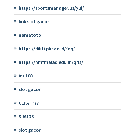
https://sportsmanager.us/yui/
link slot gacor
namatoto
https://dikti.pkr.ac.id/faq/
https://nmfmalad.edu.in/qris/
idr 108
slot gacor
CEPAT777
SJA138
slot gacor