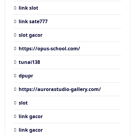
link slot
link sate777
slot gacor
https://opus-school.com/
tunai138
dpupr
https://aurorastudio-gallery.com/
slot
link gacor
link gacor