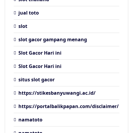
jual toto
slot
slot gacor gampang menang
Slot Gacor Hari ini
Slot Gacor Hari ini
situs slot gacor
https://stikesbanyuwangi.ac.id/
https://portalbalikpapan.com/disclaimer/
namatoto