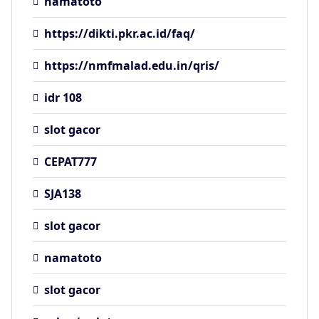
namatoto
https://dikti.pkr.ac.id/faq/
https://nmfmalad.edu.in/qris/
idr 108
slot gacor
CEPAT777
SJA138
slot gacor
namatoto
slot gacor