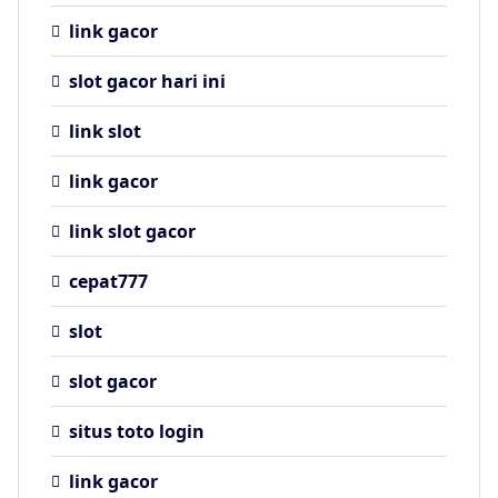
link gacor
slot gacor hari ini
link slot
link gacor
link slot gacor
cepat777
slot
slot gacor
situs toto login
link gacor