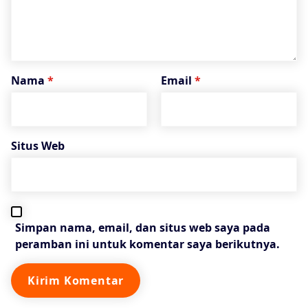
Nama
*
Email
*
Situs Web
Simpan nama, email, dan situs web saya pada
peramban ini untuk komentar saya berikutnya.