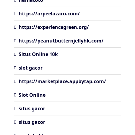
namatoto
https://arpeelazaro.com/
https://experiencegreen.org/
https://peanutbutternjellyhk.com/
Situs Online 10k
slot gacor
https://marketplace.appbytap.com/
Slot Online
situs gacor
situs gacor