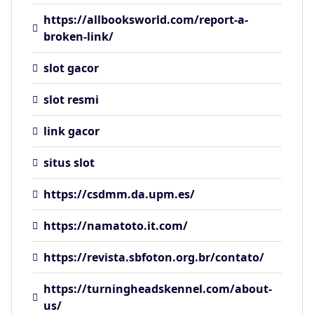
https://allbooksworld.com/report-a-
broken-link/
slot gacor
slot resmi
link gacor
situs slot
https://csdmm.da.upm.es/
https://namatoto.it.com/
https://revista.sbfoton.org.br/contato/
https://turningheadskennel.com/about-
us/