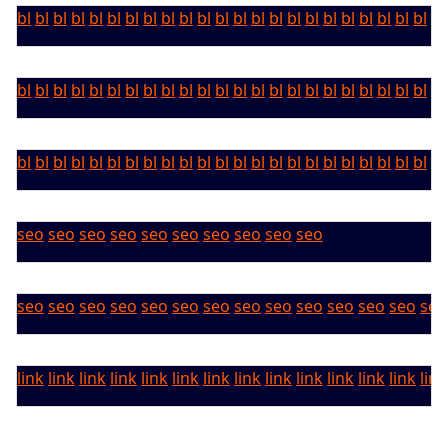
bl
bl
bl
bl
bl
bl
bl
bl
bl
bl
bl
bl
bl
bl
bl
bl
bl
bl
bl
bl
bl
bl
bl
bl
bl
bl
bl
bl
bl
bl
bl
bl
bl
bl
bl
bl
bl
bl
bl
bl
bl
bl
bl
bl
bl
bl
bl
bl
bl
bl
bl
bl
bl
bl
bl
bl
bl
bl
bl
bl
bl
bl
bl
bl
bl
bl
bl
bl
bl
bl
bl
bl
seo
seo
seo
seo
seo
seo
seo
seo
seo
seo
seo
seo
seo
seo
seo
seo
seo
seo
seo
seo
seo
seo
seo
seo
link
link
link
link
link
link
link
link
link
link
link
link
link
link