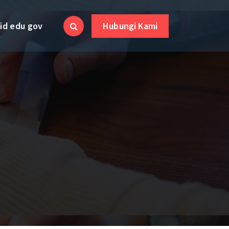
.id edu gov
Hubungi Kami