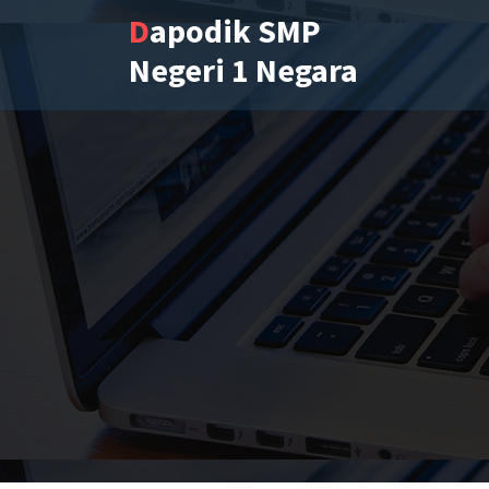
Lewati
Dapodik SMP
ke
Negeri 1 Negara
konten