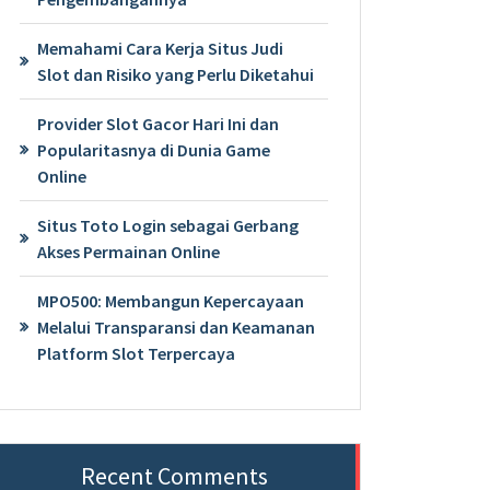
Memahami Cara Kerja Situs Judi
Slot dan Risiko yang Perlu Diketahui
Provider Slot Gacor Hari Ini dan
Popularitasnya di Dunia Game
Online
Situs Toto Login sebagai Gerbang
Akses Permainan Online
MPO500: Membangun Kepercayaan
Melalui Transparansi dan Keamanan
Platform Slot Terpercaya
Recent Comments