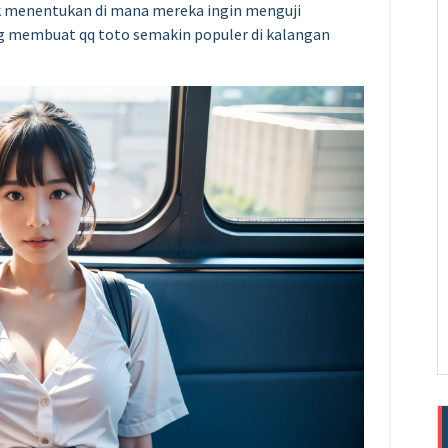
k menentukan di mana mereka ingin menguji
ang membuat qq toto semakin populer di kalangan