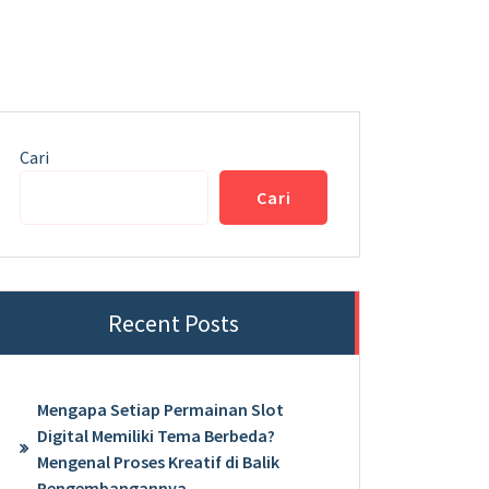
Cari
Cari
Recent Posts
Mengapa Setiap Permainan Slot
Digital Memiliki Tema Berbeda?
Mengenal Proses Kreatif di Balik
Pengembangannya