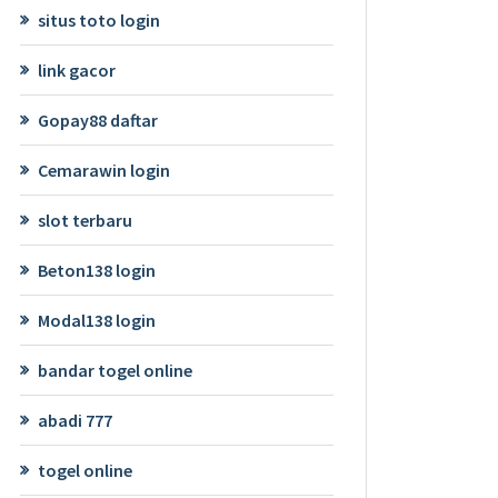
situs toto login
link gacor
Gopay88 daftar
Cemarawin login
slot terbaru
Beton138 login
Modal138 login
bandar togel online
abadi 777
togel online