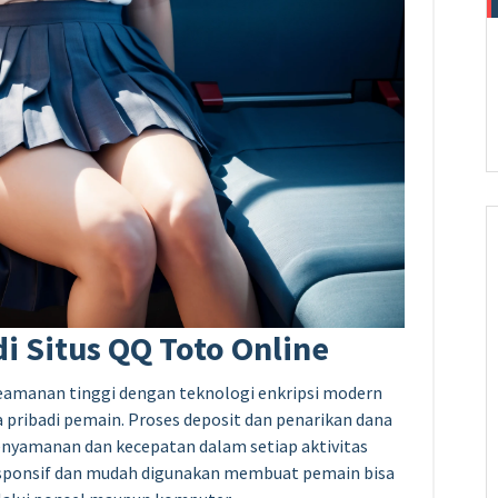
i Situs QQ Toto Online
eamanan tinggi dengan teknologi enkripsi modern
a pribadi pemain. Proses deposit dan penarikan dana
enyamanan dan kecepatan dalam setiap aktivitas
 responsif dan mudah digunakan membuat pemain bisa