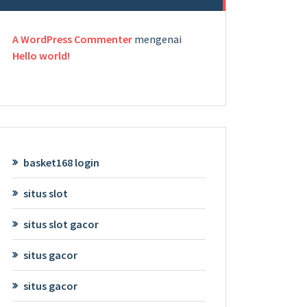
A WordPress Commenter
mengenai
Hello world!
basket168 login
situs slot
situs slot gacor
situs gacor
situs gacor