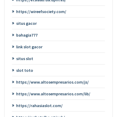
https://wireefsociety.com/
situs gacor
bahagia777
link slot gacor
situs slot
slot toto
https://www.altosempresarios.com/js/
https://www.altosempresarios.com/lib/
https://rahasiaslot.com/