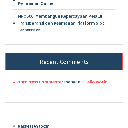
Permainan Online
MPO500: Membangun Kepercayaan Melalui
Transparansi dan Keamanan Platform Slot
Terpercaya
Recent Comments
A WordPress Commenter
mengenai
Hello world!
basket168 login