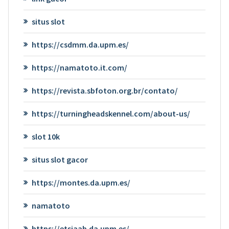
situs slot
https://csdmm.da.upm.es/
https://namatoto.it.com/
https://revista.sbfoton.org.br/contato/
https://turningheadskennel.com/about-us/
slot 10k
situs slot gacor
https://montes.da.upm.es/
namatoto
https://etsiaab.da.upm.es/