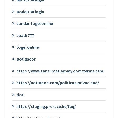
Modal138 login
bandar togel online
abadi 777
togel online
slot gacor
https://www.tanzilmatjarplay.com/terms.html
https://naturpod.com/politicas-privacidad/
slot
https://staging.prorace.be/faq/