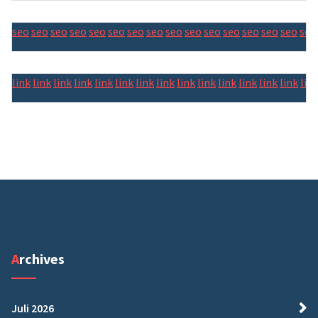
seo
seo
seo
seo
seo
seo
seo
seo
seo
seo
seo
seo
seo
seo
seo
seo
link
link
link
link
link
link
link
link
link
link
link
link
link
link
lin
Archives
Juli 2026