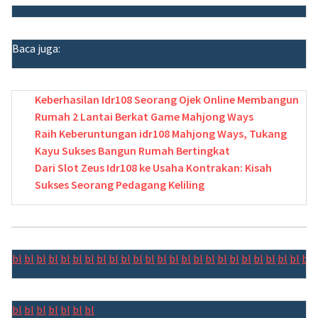
Baca juga:
Keberhasilan Idr108 Seorang Ojek Online Membangun
Rumah 2 Lantai Berkat Game Mahjong Ways
Raih Keberuntungan idr108 Mahjong Ways, Tukang
Kayu Sukses Bangun Rumah Bertingkat
Dari Slot Zeus Idr108 ke Usaha Kontrakan: Kisah
Sukses Seorang Pedagang Keliling
bl
bl
bl
bl
bl
bl
bl
bl
bl
bl
bl
bl
bl
bl
bl
bl
bl
bl
bl
bl
bl
bl
bl
bl
bl
bl
bl
bl
bl
bl
bl
bl