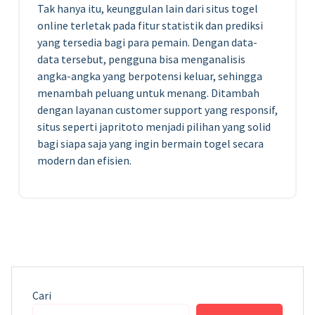
Tak hanya itu, keunggulan lain dari situs togel
online terletak pada fitur statistik dan prediksi
yang tersedia bagi para pemain. Dengan data-
data tersebut, pengguna bisa menganalisis
angka-angka yang berpotensi keluar, sehingga
menambah peluang untuk menang. Ditambah
dengan layanan customer support yang responsif,
situs seperti japritoto menjadi pilihan yang solid
bagi siapa saja yang ingin bermain togel secara
modern dan efisien.
Cari