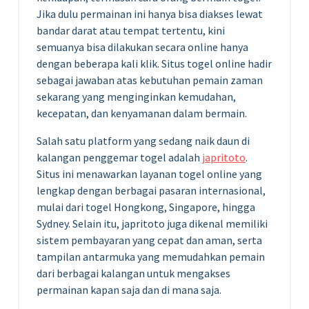
Jika dulu permainan ini hanya bisa diakses lewat
bandar darat atau tempat tertentu, kini
semuanya bisa dilakukan secara online hanya
dengan beberapa kali klik. Situs togel online hadir
sebagai jawaban atas kebutuhan pemain zaman
sekarang yang menginginkan kemudahan,
kecepatan, dan kenyamanan dalam bermain.
Salah satu platform yang sedang naik daun di
kalangan penggemar togel adalah
japritoto
.
Situs ini menawarkan layanan togel online yang
lengkap dengan berbagai pasaran internasional,
mulai dari togel Hongkong, Singapore, hingga
Sydney. Selain itu, japritoto juga dikenal memiliki
sistem pembayaran yang cepat dan aman, serta
tampilan antarmuka yang memudahkan pemain
dari berbagai kalangan untuk mengakses
permainan kapan saja dan di mana saja.