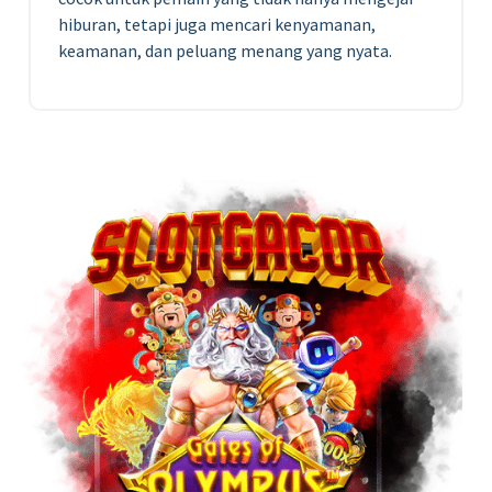
hiburan, tetapi juga mencari kenyamanan,
keamanan, dan peluang menang yang nyata.