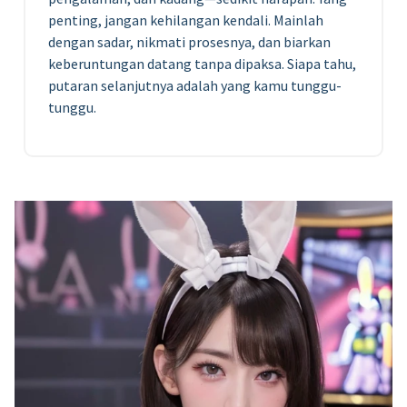
penting, jangan kehilangan kendali. Mainlah
dengan sadar, nikmati prosesnya, dan biarkan
keberuntungan datang tanpa dipaksa. Siapa tahu,
putaran selanjutnya adalah yang kamu tunggu-
tunggu.