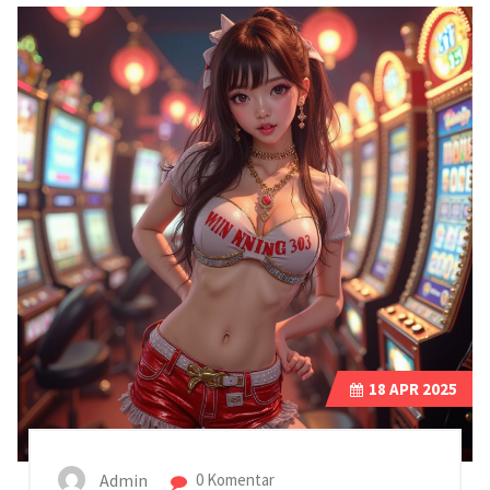
18
APR 2025
Admin
0 Komentar