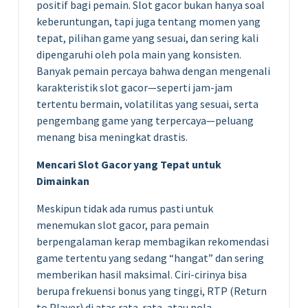
positif bagi pemain. Slot gacor bukan hanya soal
keberuntungan, tapi juga tentang momen yang
tepat, pilihan game yang sesuai, dan sering kali
dipengaruhi oleh pola main yang konsisten.
Banyak pemain percaya bahwa dengan mengenali
karakteristik slot gacor—seperti jam-jam
tertentu bermain, volatilitas yang sesuai, serta
pengembang game yang terpercaya—peluang
menang bisa meningkat drastis.
Mencari Slot Gacor yang Tepat untuk
Dimainkan
Meskipun tidak ada rumus pasti untuk
menemukan slot gacor, para pemain
berpengalaman kerap membagikan rekomendasi
game tertentu yang sedang “hangat” dan sering
memberikan hasil maksimal. Ciri-cirinya bisa
berupa frekuensi bonus yang tinggi, RTP (Return
to Player) di atas rata-rata, atau pola