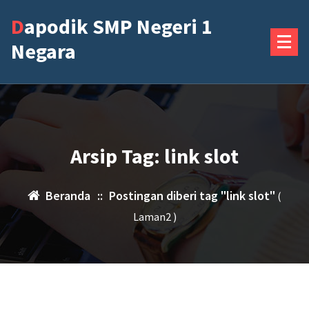
Lewati
Dapodik SMP Negeri 1
ke
konten
Negara
Arsip Tag: link slot
Beranda
::
Postingan diberi tag "link slot"
(
Laman2 )