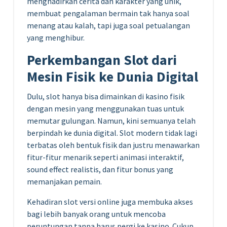
menghadirkan cerita dan karakter yang unik,
membuat pengalaman bermain tak hanya soal
menang atau kalah, tapi juga soal petualangan
yang menghibur.
Perkembangan Slot dari
Mesin Fisik ke Dunia Digital
Dulu, slot hanya bisa dimainkan di kasino fisik
dengan mesin yang menggunakan tuas untuk
memutar gulungan. Namun, kini semuanya telah
berpindah ke dunia digital. Slot modern tidak lagi
terbatas oleh bentuk fisik dan justru menawarkan
fitur-fitur menarik seperti animasi interaktif,
sound effect realistis, dan fitur bonus yang
memanjakan pemain.
Kehadiran slot versi online juga membuka akses
bagi lebih banyak orang untuk mencoba
peruntungan tanpa harus pergi ke kasino. Cukup