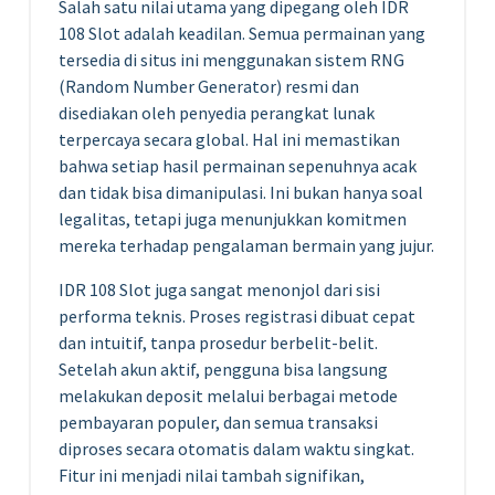
Salah satu nilai utama yang dipegang oleh IDR
108 Slot adalah keadilan. Semua permainan yang
tersedia di situs ini menggunakan sistem RNG
(Random Number Generator) resmi dan
disediakan oleh penyedia perangkat lunak
terpercaya secara global. Hal ini memastikan
bahwa setiap hasil permainan sepenuhnya acak
dan tidak bisa dimanipulasi. Ini bukan hanya soal
legalitas, tetapi juga menunjukkan komitmen
mereka terhadap pengalaman bermain yang jujur.
IDR 108 Slot juga sangat menonjol dari sisi
performa teknis. Proses registrasi dibuat cepat
dan intuitif, tanpa prosedur berbelit-belit.
Setelah akun aktif, pengguna bisa langsung
melakukan deposit melalui berbagai metode
pembayaran populer, dan semua transaksi
diproses secara otomatis dalam waktu singkat.
Fitur ini menjadi nilai tambah signifikan,