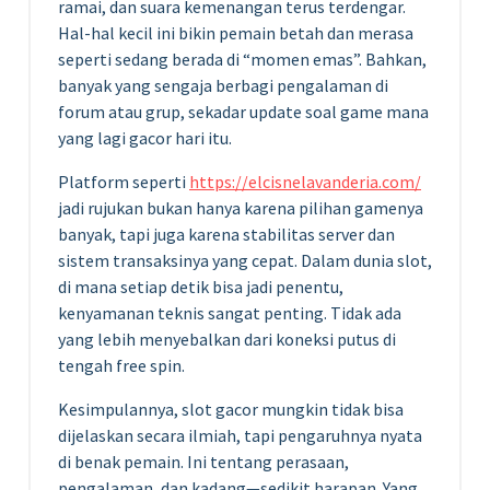
ramai, dan suara kemenangan terus terdengar.
Hal-hal kecil ini bikin pemain betah dan merasa
seperti sedang berada di “momen emas”. Bahkan,
banyak yang sengaja berbagi pengalaman di
forum atau grup, sekadar update soal game mana
yang lagi gacor hari itu.
Platform seperti
https://elcisnelavanderia.com/
jadi rujukan bukan hanya karena pilihan gamenya
banyak, tapi juga karena stabilitas server dan
sistem transaksinya yang cepat. Dalam dunia slot,
di mana setiap detik bisa jadi penentu,
kenyamanan teknis sangat penting. Tidak ada
yang lebih menyebalkan dari koneksi putus di
tengah free spin.
Kesimpulannya, slot gacor mungkin tidak bisa
dijelaskan secara ilmiah, tapi pengaruhnya nyata
di benak pemain. Ini tentang perasaan,
pengalaman, dan kadang—sedikit harapan. Yang