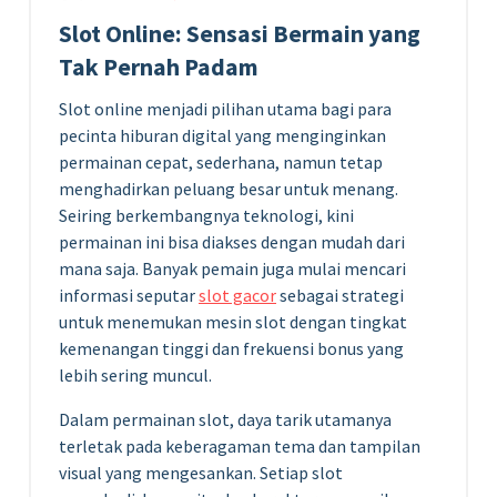
Slot Online: Sensasi Bermain yang
Tak Pernah Padam
Slot online menjadi pilihan utama bagi para
pecinta hiburan digital yang menginginkan
permainan cepat, sederhana, namun tetap
menghadirkan peluang besar untuk menang.
Seiring berkembangnya teknologi, kini
permainan ini bisa diakses dengan mudah dari
mana saja. Banyak pemain juga mulai mencari
informasi seputar
slot gacor
sebagai strategi
untuk menemukan mesin slot dengan tingkat
kemenangan tinggi dan frekuensi bonus yang
lebih sering muncul.
Dalam permainan slot, daya tarik utamanya
terletak pada keberagaman tema dan tampilan
visual yang mengesankan. Setiap slot