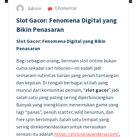
Admin
0 Komentar
Slot Gacor: Fenomena Digital yang
Bikin Penasaran
Slot Gacor: Fenomena Digital yang Bikin
Penasaran
Bagi sebagian orang, bermain slot online bukan
cuma sekadar cari hiburan—ini sudah jadi
semacam rutinitas harian yang penuh tantangan
dan kejutan. Di tengah berbagai istilah yang
muncul dari komunitas pemain, “
slot gacor
” jadi
salah satu yang paling sering diperbincangkan.
Banyak yang mengklaim menemukan game yang
lagi “panas”, penuh scatter, wild beruntun, dan
free spin berlimpah. Salah satu tempat yang
sering direkomendasikan untuk merasakan
sensasi itu adalah
https://elcisnelavanderia.com/
,