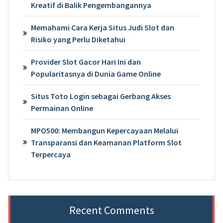
Kreatif di Balik Pengembangannya
Memahami Cara Kerja Situs Judi Slot dan
Risiko yang Perlu Diketahui
Provider Slot Gacor Hari Ini dan
Popularitasnya di Dunia Game Online
Situs Toto Login sebagai Gerbang Akses
Permainan Online
MPO500: Membangun Kepercayaan Melalui
Transparansi dan Keamanan Platform Slot
Terpercaya
Recent Comments