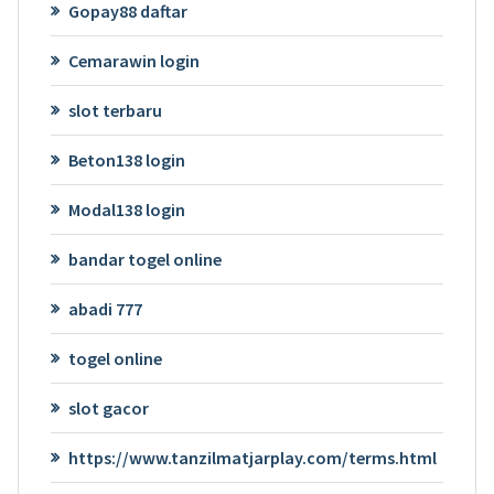
Gopay88 daftar
Cemarawin login
slot terbaru
Beton138 login
Modal138 login
bandar togel online
abadi 777
togel online
slot gacor
https://www.tanzilmatjarplay.com/terms.html