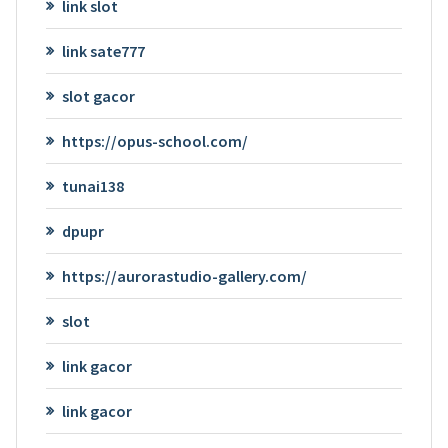
link slot
link sate777
slot gacor
https://opus-school.com/
tunai138
dpupr
https://aurorastudio-gallery.com/
slot
link gacor
link gacor