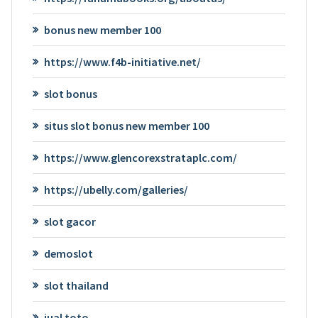
bonus new member 100
https://www.f4b-initiative.net/
slot bonus
situs slot bonus new member 100
https://www.glencorexstrataplc.com/
https://ubelly.com/galleries/
slot gacor
demoslot
slot thailand
jual toto