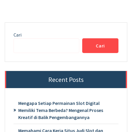
Cari
Cari
Recent Posts
Mengapa Setiap Permainan Slot Digital
Memiliki Tema Berbeda? Mengenal Proses
Kreatif di Balik Pengembangannya
Memahami Cara Kerja Situs Judi Slot dan