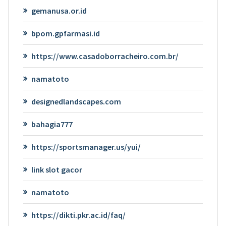
gemanusa.or.id
bpom.gpfarmasi.id
https://www.casadoborracheiro.com.br/
namatoto
designedlandscapes.com
bahagia777
https://sportsmanager.us/yui/
link slot gacor
namatoto
https://dikti.pkr.ac.id/faq/