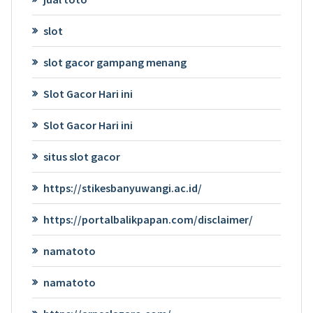
slot
slot gacor gampang menang
Slot Gacor Hari ini
Slot Gacor Hari ini
situs slot gacor
https://stikesbanyuwangi.ac.id/
https://portalbalikpapan.com/disclaimer/
namatoto
namatoto