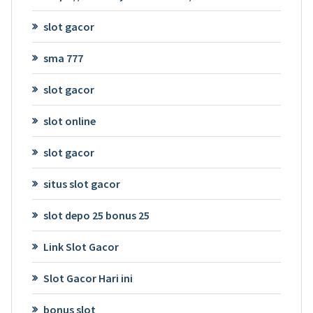
slot gacor
sma 777
slot gacor
slot online
slot gacor
situs slot gacor
slot depo 25 bonus 25
Link Slot Gacor
Slot Gacor Hari ini
bonus slot