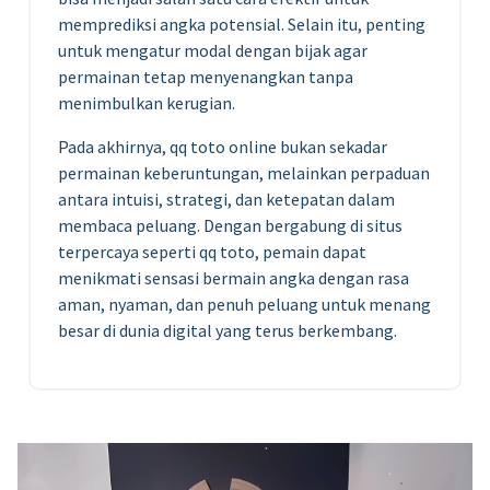
memprediksi angka potensial. Selain itu, penting
untuk mengatur modal dengan bijak agar
permainan tetap menyenangkan tanpa
menimbulkan kerugian.
Pada akhirnya, qq toto online bukan sekadar
permainan keberuntungan, melainkan perpaduan
antara intuisi, strategi, dan ketepatan dalam
membaca peluang. Dengan bergabung di situs
terpercaya seperti qq toto, pemain dapat
menikmati sensasi bermain angka dengan rasa
aman, nyaman, dan penuh peluang untuk menang
besar di dunia digital yang terus berkembang.