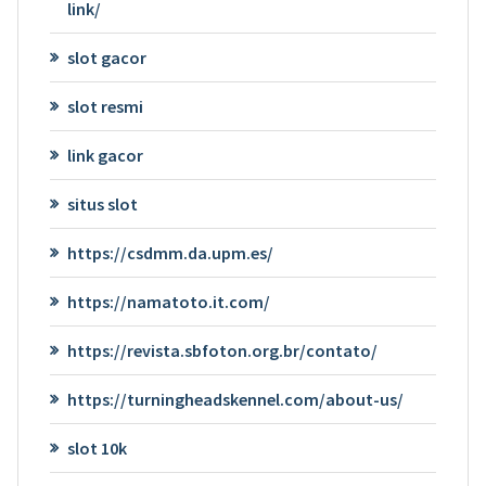
link/
slot gacor
slot resmi
link gacor
situs slot
https://csdmm.da.upm.es/
https://namatoto.it.com/
https://revista.sbfoton.org.br/contato/
https://turningheadskennel.com/about-us/
slot 10k