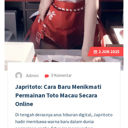
2
JUN 2025
Admin
0 Komentar
Japritoto: Cara Baru Menikmati
Permainan Toto Macau Secara
Online
Di tengah derasnya arus hiburan digital, Japritoto
hadir membawa warna baru dalam dunia