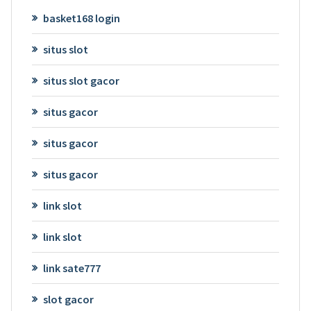
basket168 login
situs slot
situs slot gacor
situs gacor
situs gacor
situs gacor
link slot
link slot
link sate777
slot gacor