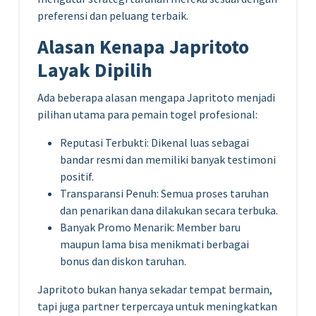
preferensi dan peluang terbaik.
Alasan Kenapa Japritoto
Layak Dipilih
Ada beberapa alasan mengapa Japritoto menjadi
pilihan utama para pemain togel profesional:
Reputasi Terbukti: Dikenal luas sebagai
bandar resmi dan memiliki banyak testimoni
positif.
Transparansi Penuh: Semua proses taruhan
dan penarikan dana dilakukan secara terbuka.
Banyak Promo Menarik: Member baru
maupun lama bisa menikmati berbagai
bonus dan diskon taruhan.
Japritoto bukan hanya sekadar tempat bermain,
tapi juga partner terpercaya untuk meningkatkan