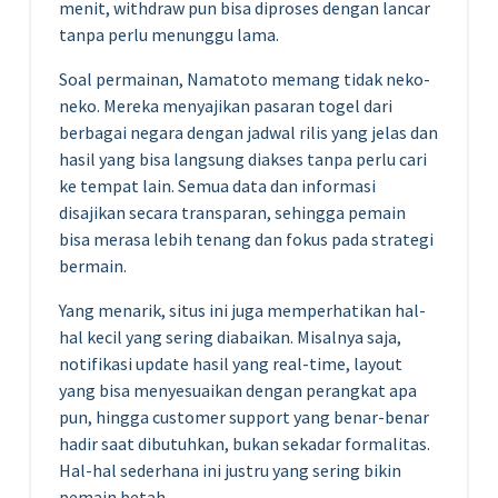
menit, withdraw pun bisa diproses dengan lancar
tanpa perlu menunggu lama.
Soal permainan, Namatoto memang tidak neko-
neko. Mereka menyajikan pasaran togel dari
berbagai negara dengan jadwal rilis yang jelas dan
hasil yang bisa langsung diakses tanpa perlu cari
ke tempat lain. Semua data dan informasi
disajikan secara transparan, sehingga pemain
bisa merasa lebih tenang dan fokus pada strategi
bermain.
Yang menarik, situs ini juga memperhatikan hal-
hal kecil yang sering diabaikan. Misalnya saja,
notifikasi update hasil yang real-time, layout
yang bisa menyesuaikan dengan perangkat apa
pun, hingga customer support yang benar-benar
hadir saat dibutuhkan, bukan sekadar formalitas.
Hal-hal sederhana ini justru yang sering bikin
pemain betah.