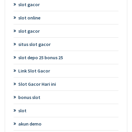
slot gacor
slot online
slot gacor
situs slot gacor
slot depo 25 bonus 25
Link Slot Gacor
Slot Gacor Hari ini
bonus slot
slot
akun demo