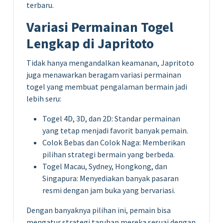
terbaru.
Variasi Permainan Togel
Lengkap di Japritoto
Tidak hanya mengandalkan keamanan, Japritoto
juga menawarkan beragam variasi permainan
togel yang membuat pengalaman bermain jadi
lebih seru:
Togel 4D, 3D, dan 2D: Standar permainan
yang tetap menjadi favorit banyak pemain.
Colok Bebas dan Colok Naga: Memberikan
pilihan strategi bermain yang berbeda.
Togel Macau, Sydney, Hongkong, dan
Singapura: Menyediakan banyak pasaran
resmi dengan jam buka yang bervariasi.
Dengan banyaknya pilihan ini, pemain bisa
mengatur strategi taruhan mereka sesuai dengan