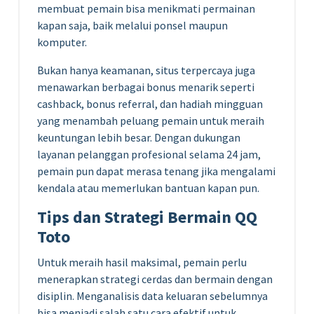
membuat pemain bisa menikmati permainan
kapan saja, baik melalui ponsel maupun
komputer.
Bukan hanya keamanan, situs terpercaya juga
menawarkan berbagai bonus menarik seperti
cashback, bonus referral, dan hadiah mingguan
yang menambah peluang pemain untuk meraih
keuntungan lebih besar. Dengan dukungan
layanan pelanggan profesional selama 24 jam,
pemain pun dapat merasa tenang jika mengalami
kendala atau memerlukan bantuan kapan pun.
Tips dan Strategi Bermain QQ
Toto
Untuk meraih hasil maksimal, pemain perlu
menerapkan strategi cerdas dan bermain dengan
disiplin. Menganalisis data keluaran sebelumnya
bisa menjadi salah satu cara efektif untuk