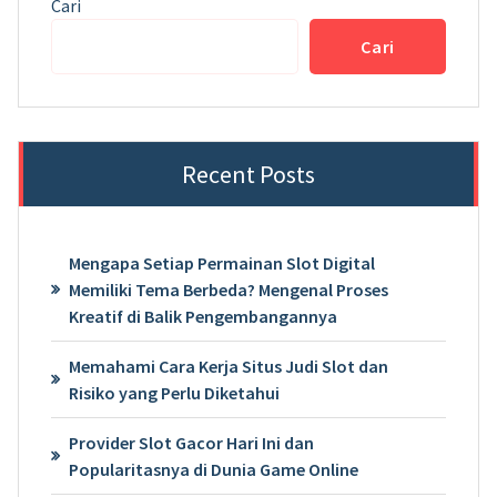
Cari
Cari
Recent Posts
Mengapa Setiap Permainan Slot Digital
Memiliki Tema Berbeda? Mengenal Proses
Kreatif di Balik Pengembangannya
Memahami Cara Kerja Situs Judi Slot dan
Risiko yang Perlu Diketahui
Provider Slot Gacor Hari Ini dan
Popularitasnya di Dunia Game Online