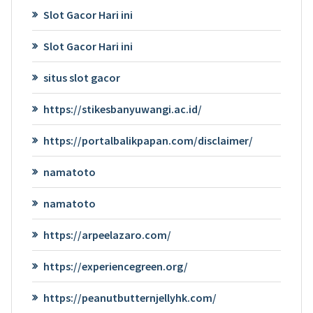
Slot Gacor Hari ini
Slot Gacor Hari ini
situs slot gacor
https://stikesbanyuwangi.ac.id/
https://portalbalikpapan.com/disclaimer/
namatoto
namatoto
https://arpeelazaro.com/
https://experiencegreen.org/
https://peanutbutternjellyhk.com/