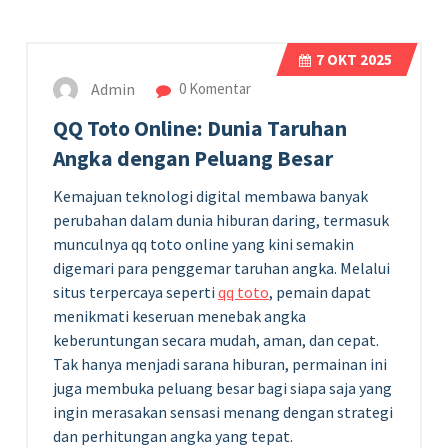
7
OKT 2025
Admin
0 Komentar
QQ Toto Online: Dunia Taruhan
Angka dengan Peluang Besar
Kemajuan teknologi digital membawa banyak
perubahan dalam dunia hiburan daring, termasuk
munculnya qq toto online yang kini semakin
digemari para penggemar taruhan angka. Melalui
situs terpercaya seperti
qq toto
, pemain dapat
menikmati keseruan menebak angka
keberuntungan secara mudah, aman, dan cepat.
Tak hanya menjadi sarana hiburan, permainan ini
juga membuka peluang besar bagi siapa saja yang
ingin merasakan sensasi menang dengan strategi
dan perhitungan angka yang tepat.