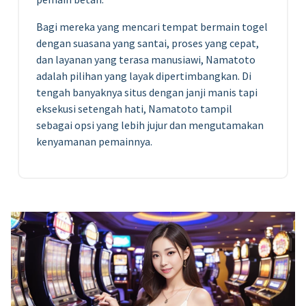
Bagi mereka yang mencari tempat bermain togel
dengan suasana yang santai, proses yang cepat,
dan layanan yang terasa manusiawi, Namatoto
adalah pilihan yang layak dipertimbangkan. Di
tengah banyaknya situs dengan janji manis tapi
eksekusi setengah hati, Namatoto tampil
sebagai opsi yang lebih jujur dan mengutamakan
kenyamanan pemainnya.