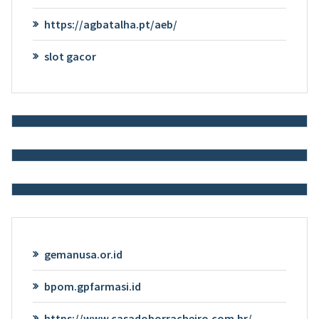
https://agbatalha.pt/aeb/
slot gacor
gemanusa.or.id
bpom.gpfarmasi.id
https://www.casadoborracheiro.com.br/