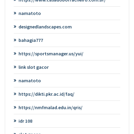
namatoto
designedlandscapes.com
bahagia777
https://sportsmanager.us/yui/
link slot gacor
namatoto
https://dikti.pkr.ac.id/faq/
https://nmfmalad.edu.in/qris/
idr 108