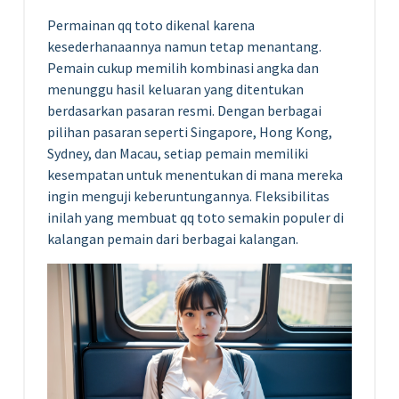
Permainan qq toto dikenal karena
kesederhanaannya namun tetap menantang.
Pemain cukup memilih kombinasi angka dan
menunggu hasil keluaran yang ditentukan
berdasarkan pasaran resmi. Dengan berbagai
pilihan pasaran seperti Singapore, Hong Kong,
Sydney, dan Macau, setiap pemain memiliki
kesempatan untuk menentukan di mana mereka
ingin menguji keberuntungannya. Fleksibilitas
inilah yang membuat qq toto semakin populer di
kalangan pemain dari berbagai kalangan.