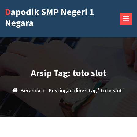
Lewati
Dapodik SMP Negeri 1
ke
konten
Negara
Arsip Tag: toto slot
Beranda
::
Postingan diberi tag "toto slot"