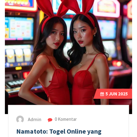
5
JUN 2025
Admin
0 Komentar
Namatoto: Togel Online yang