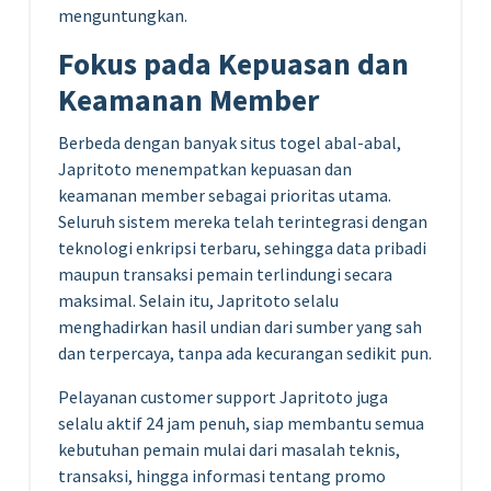
menguntungkan.
Fokus pada Kepuasan dan
Keamanan Member
Berbeda dengan banyak situs togel abal-abal,
Japritoto menempatkan kepuasan dan
keamanan member sebagai prioritas utama.
Seluruh sistem mereka telah terintegrasi dengan
teknologi enkripsi terbaru, sehingga data pribadi
maupun transaksi pemain terlindungi secara
maksimal. Selain itu, Japritoto selalu
menghadirkan hasil undian dari sumber yang sah
dan terpercaya, tanpa ada kecurangan sedikit pun.
Pelayanan customer support Japritoto juga
selalu aktif 24 jam penuh, siap membantu semua
kebutuhan pemain mulai dari masalah teknis,
transaksi, hingga informasi tentang promo