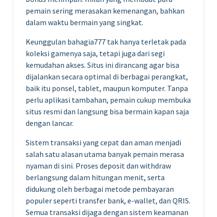
pemain sering merasakan kemenangan, bahkan
dalam waktu bermain yang singkat.
Keunggulan bahagia777 tak hanya terletak pada
koleksi gamenya saja, tetapi juga dari segi
kemudahan akses. Situs ini dirancang agar bisa
dijalankan secara optimal di berbagai perangkat,
baik itu ponsel, tablet, maupun komputer. Tanpa
perlu aplikasi tambahan, pemain cukup membuka
situs resmi dan langsung bisa bermain kapan saja
dengan lancar.
Sistem transaksi yang cepat dan aman menjadi
salah satu alasan utama banyak pemain merasa
nyaman di sini. Proses deposit dan withdraw
berlangsung dalam hitungan menit, serta
didukung oleh berbagai metode pembayaran
populer seperti transfer bank, e-wallet, dan QRIS.
Semua transaksi dijaga dengan sistem keamanan