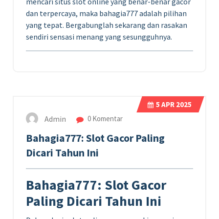
mencari situs slot online yang benar-benar gacor
dan terpercaya, maka bahagia777 adalah pilihan
yang tepat. Bergabunglah sekarang dan rasakan
sendiri sensasi menang yang sesungguhnya.
5
APR 2025
Admin
0 Komentar
Bahagia777: Slot Gacor Paling
Dicari Tahun Ini
Bahagia777: Slot Gacor
Paling Dicari Tahun Ini