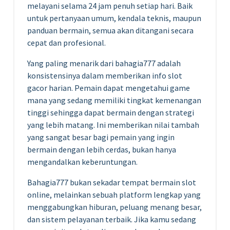
melayani selama 24 jam penuh setiap hari. Baik
untuk pertanyaan umum, kendala teknis, maupun
panduan bermain, semua akan ditangani secara
cepat dan profesional.
Yang paling menarik dari bahagia777 adalah
konsistensinya dalam memberikan info slot
gacor harian. Pemain dapat mengetahui game
mana yang sedang memiliki tingkat kemenangan
tinggi sehingga dapat bermain dengan strategi
yang lebih matang. Ini memberikan nilai tambah
yang sangat besar bagi pemain yang ingin
bermain dengan lebih cerdas, bukan hanya
mengandalkan keberuntungan.
Bahagia777 bukan sekadar tempat bermain slot
online, melainkan sebuah platform lengkap yang
menggabungkan hiburan, peluang menang besar,
dan sistem pelayanan terbaik. Jika kamu sedang