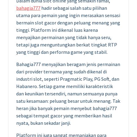
Dalam dunia slot online yang semakin ramai,
bahagia777
hadir sebagai salah satu pilihan
utama para pemain yang ingin merasakan sensasi
bermain slot gacor dengan peluang menang yang
tinggi. Platform ini dikenal luas karena
menyajikan permainan yang tidak hanya seru,
tetapi juga menguntungkan berkat tingkat RTP
yang tinggi dan performa game yang stabil.
Bahagia777 menyajikan beragam jenis permainan
dari provider ternama yang sudah dikenal di
industri slot, seperti Pragmatic Play, PG Soft, dan
Habanero. Setiap game memiliki karakteristik
dan keunikan tersendiri, namun semuanya punya
satu kesamaan: peluang besar untuk menang. Tak
heran jika banyak pemain menyebut bahagia777
sebagai tempat gacor yang memberikan hasil
nyata, bukan sekadar janji.
Platform ini juga sangat memanjakan para