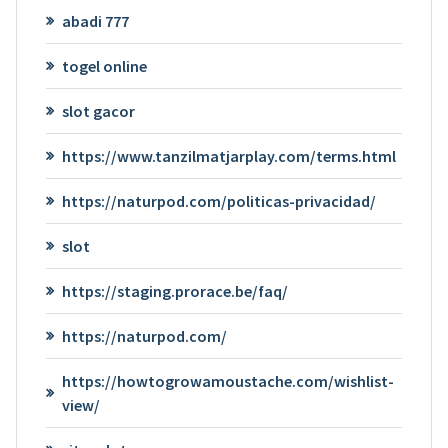
abadi 777
togel online
slot gacor
https://www.tanzilmatjarplay.com/terms.html
https://naturpod.com/politicas-privacidad/
slot
https://staging.prorace.be/faq/
https://naturpod.com/
https://howtogrowamoustache.com/wishlist-
view/