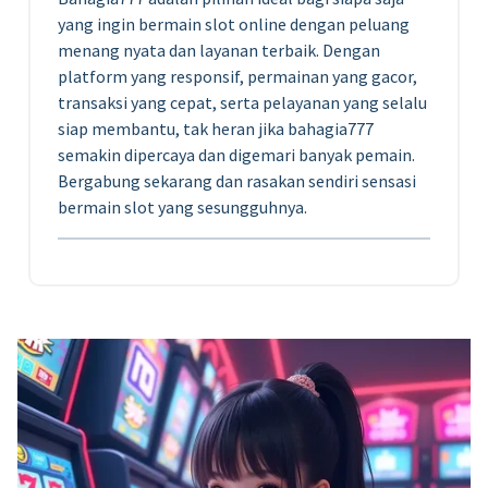
yang ingin bermain slot online dengan peluang
menang nyata dan layanan terbaik. Dengan
platform yang responsif, permainan yang gacor,
transaksi yang cepat, serta pelayanan yang selalu
siap membantu, tak heran jika bahagia777
semakin dipercaya dan digemari banyak pemain.
Bergabung sekarang dan rasakan sendiri sensasi
bermain slot yang sesungguhnya.