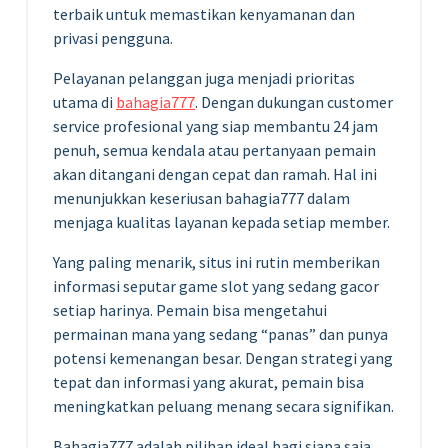
terbaik untuk memastikan kenyamanan dan
privasi pengguna.
Pelayanan pelanggan juga menjadi prioritas
utama di
bahagia777
. Dengan dukungan customer
service profesional yang siap membantu 24 jam
penuh, semua kendala atau pertanyaan pemain
akan ditangani dengan cepat dan ramah. Hal ini
menunjukkan keseriusan bahagia777 dalam
menjaga kualitas layanan kepada setiap member.
Yang paling menarik, situs ini rutin memberikan
informasi seputar game slot yang sedang gacor
setiap harinya. Pemain bisa mengetahui
permainan mana yang sedang “panas” dan punya
potensi kemenangan besar. Dengan strategi yang
tepat dan informasi yang akurat, pemain bisa
meningkatkan peluang menang secara signifikan.
Bahagia777 adalah pilihan ideal bagi siapa saja