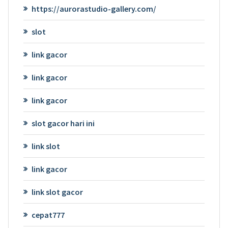
https://aurorastudio-gallery.com/
slot
link gacor
link gacor
link gacor
slot gacor hari ini
link slot
link gacor
link slot gacor
cepat777