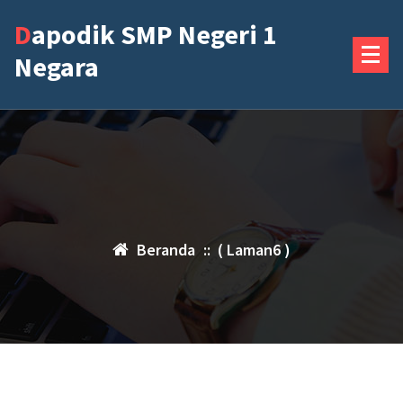
Lewati
Dapodik SMP Negeri 1
ke
konten
Negara
Beranda
:: ( Laman6 )