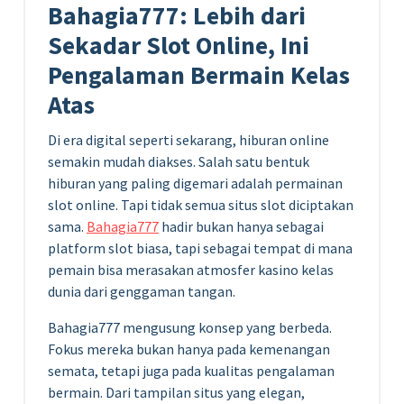
Bahagia777: Lebih dari
Sekadar Slot Online, Ini
Pengalaman Bermain Kelas
Atas
Di era digital seperti sekarang, hiburan online
semakin mudah diakses. Salah satu bentuk
hiburan yang paling digemari adalah permainan
slot online. Tapi tidak semua situs slot diciptakan
sama.
Bahagia777
hadir bukan hanya sebagai
platform slot biasa, tapi sebagai tempat di mana
pemain bisa merasakan atmosfer kasino kelas
dunia dari genggaman tangan.
Bahagia777 mengusung konsep yang berbeda.
Fokus mereka bukan hanya pada kemenangan
semata, tetapi juga pada kualitas pengalaman
bermain. Dari tampilan situs yang elegan,