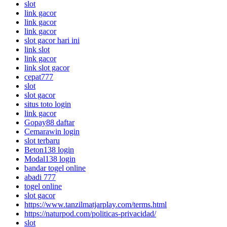
slot
link gacor
link gacor
link gacor
slot gacor hari ini
link slot
link gacor
link slot gacor
cepat777
slot
slot gacor
situs toto login
link gacor
Gopay88 daftar
Cemarawin login
slot terbaru
Beton138 login
Modal138 login
bandar togel online
abadi 777
togel online
slot gacor
https://www.tanzilmatjarplay.com/terms.html
https://naturpod.com/politicas-privacidad/
slot