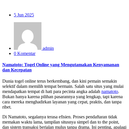
5
Jun 2025
admin
0 Komentar
Namatoto: Togel Online yang Mengutamakan Kenyamanan
dan Kecepatan
Dunia togel online terus berkembang, dan kini pemain semakin
selektif dalam memilih tempat bermain. Salah satu situs yang mulai
mendapatkan tempat di hati para pecinta angka adalah
namatoto
.
Bukan hanya karena pilihan pasarannya yang lengkap, tapi karena
cara mereka menghadirkan layanan yang cepat, praktis, dan tanpa
ribet.
Di Namatoto, segalanya terasa efisien. Proses pendaftaran tidak
memakan waktu lama, tampilan situsnya simpel dan to the point,
dan sistem transaksi berjalan mulus tanpa drama. Ini penting, apalagi