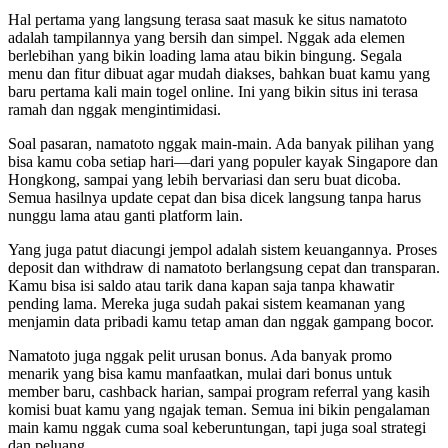
Hal pertama yang langsung terasa saat masuk ke situs namatoto
adalah tampilannya yang bersih dan simpel. Nggak ada elemen
berlebihan yang bikin loading lama atau bikin bingung. Segala
menu dan fitur dibuat agar mudah diakses, bahkan buat kamu yang
baru pertama kali main togel online. Ini yang bikin situs ini terasa
ramah dan nggak mengintimidasi.
Soal pasaran, namatoto nggak main-main. Ada banyak pilihan yang
bisa kamu coba setiap hari—dari yang populer kayak Singapore dan
Hongkong, sampai yang lebih bervariasi dan seru buat dicoba.
Semua hasilnya update cepat dan bisa dicek langsung tanpa harus
nunggu lama atau ganti platform lain.
Yang juga patut diacungi jempol adalah sistem keuangannya. Proses
deposit dan withdraw di namatoto berlangsung cepat dan transparan.
Kamu bisa isi saldo atau tarik dana kapan saja tanpa khawatir
pending lama. Mereka juga sudah pakai sistem keamanan yang
menjamin data pribadi kamu tetap aman dan nggak gampang bocor.
Namatoto juga nggak pelit urusan bonus. Ada banyak promo
menarik yang bisa kamu manfaatkan, mulai dari bonus untuk
member baru, cashback harian, sampai program referral yang kasih
komisi buat kamu yang ngajak teman. Semua ini bikin pengalaman
main kamu nggak cuma soal keberuntungan, tapi juga soal strategi
dan peluang.