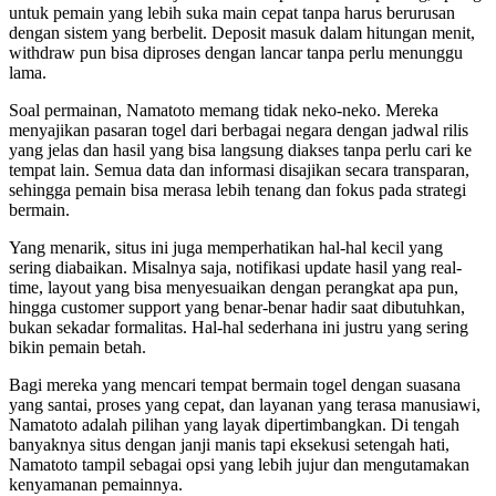
untuk pemain yang lebih suka main cepat tanpa harus berurusan
dengan sistem yang berbelit. Deposit masuk dalam hitungan menit,
withdraw pun bisa diproses dengan lancar tanpa perlu menunggu
lama.
Soal permainan, Namatoto memang tidak neko-neko. Mereka
menyajikan pasaran togel dari berbagai negara dengan jadwal rilis
yang jelas dan hasil yang bisa langsung diakses tanpa perlu cari ke
tempat lain. Semua data dan informasi disajikan secara transparan,
sehingga pemain bisa merasa lebih tenang dan fokus pada strategi
bermain.
Yang menarik, situs ini juga memperhatikan hal-hal kecil yang
sering diabaikan. Misalnya saja, notifikasi update hasil yang real-
time, layout yang bisa menyesuaikan dengan perangkat apa pun,
hingga customer support yang benar-benar hadir saat dibutuhkan,
bukan sekadar formalitas. Hal-hal sederhana ini justru yang sering
bikin pemain betah.
Bagi mereka yang mencari tempat bermain togel dengan suasana
yang santai, proses yang cepat, dan layanan yang terasa manusiawi,
Namatoto adalah pilihan yang layak dipertimbangkan. Di tengah
banyaknya situs dengan janji manis tapi eksekusi setengah hati,
Namatoto tampil sebagai opsi yang lebih jujur dan mengutamakan
kenyamanan pemainnya.