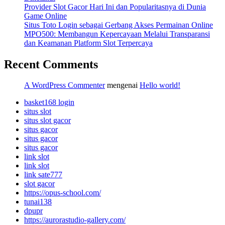
Provider Slot Gacor Hari Ini dan Popularitasnya di Dunia
Game Online
Situs Toto Login sebagai Gerbang Akses Permainan Online
MPO500: Membangun Kepercayaan Melalui Transparansi
dan Keamanan Platform Slot Terpercaya
Recent Comments
A WordPress Commenter
mengenai
Hello world!
basket168 login
situs slot
situs slot gacor
situs gacor
situs gacor
situs gacor
link slot
link slot
link sate777
slot gacor
https://opus-school.com/
tunai138
dpupr
https://aurorastudio-gallery.com/