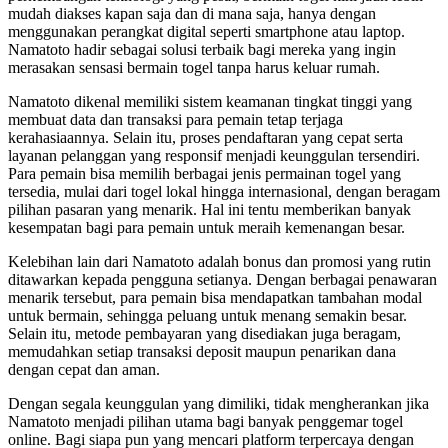
mudah diakses kapan saja dan di mana saja, hanya dengan
menggunakan perangkat digital seperti smartphone atau laptop.
Namatoto hadir sebagai solusi terbaik bagi mereka yang ingin
merasakan sensasi bermain togel tanpa harus keluar rumah.
Namatoto dikenal memiliki sistem keamanan tingkat tinggi yang
membuat data dan transaksi para pemain tetap terjaga
kerahasiaannya. Selain itu, proses pendaftaran yang cepat serta
layanan pelanggan yang responsif menjadi keunggulan tersendiri.
Para pemain bisa memilih berbagai jenis permainan togel yang
tersedia, mulai dari togel lokal hingga internasional, dengan beragam
pilihan pasaran yang menarik. Hal ini tentu memberikan banyak
kesempatan bagi para pemain untuk meraih kemenangan besar.
Kelebihan lain dari Namatoto adalah bonus dan promosi yang rutin
ditawarkan kepada pengguna setianya. Dengan berbagai penawaran
menarik tersebut, para pemain bisa mendapatkan tambahan modal
untuk bermain, sehingga peluang untuk menang semakin besar.
Selain itu, metode pembayaran yang disediakan juga beragam,
memudahkan setiap transaksi deposit maupun penarikan dana
dengan cepat dan aman.
Dengan segala keunggulan yang dimiliki, tidak mengherankan jika
Namatoto menjadi pilihan utama bagi banyak penggemar togel
online. Bagi siapa pun yang mencari platform terpercaya dengan