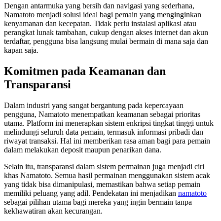
Dengan antarmuka yang bersih dan navigasi yang sederhana,
Namatoto menjadi solusi ideal bagi pemain yang menginginkan
kenyamanan dan kecepatan. Tidak perlu instalasi aplikasi atau
perangkat lunak tambahan, cukup dengan akses internet dan akun
terdaftar, pengguna bisa langsung mulai bermain di mana saja dan
kapan saja.
Komitmen pada Keamanan dan
Transparansi
Dalam industri yang sangat bergantung pada kepercayaan
pengguna, Namatoto menempatkan keamanan sebagai prioritas
utama. Platform ini menerapkan sistem enkripsi tingkat tinggi untuk
melindungi seluruh data pemain, termasuk informasi pribadi dan
riwayat transaksi. Hal ini memberikan rasa aman bagi para pemain
dalam melakukan deposit maupun penarikan dana.
Selain itu, transparansi dalam sistem permainan juga menjadi ciri
khas Namatoto. Semua hasil permainan menggunakan sistem acak
yang tidak bisa dimanipulasi, memastikan bahwa setiap pemain
memiliki peluang yang adil. Pendekatan ini menjadikan
namatoto
sebagai pilihan utama bagi mereka yang ingin bermain tanpa
kekhawatiran akan kecurangan.