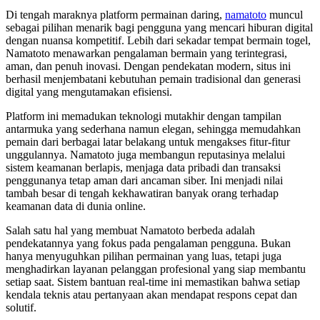
Di tengah maraknya platform permainan daring,
namatoto
muncul
sebagai pilihan menarik bagi pengguna yang mencari hiburan digital
dengan nuansa kompetitif. Lebih dari sekadar tempat bermain togel,
Namatoto menawarkan pengalaman bermain yang terintegrasi,
aman, dan penuh inovasi. Dengan pendekatan modern, situs ini
berhasil menjembatani kebutuhan pemain tradisional dan generasi
digital yang mengutamakan efisiensi.
Platform ini memadukan teknologi mutakhir dengan tampilan
antarmuka yang sederhana namun elegan, sehingga memudahkan
pemain dari berbagai latar belakang untuk mengakses fitur-fitur
unggulannya. Namatoto juga membangun reputasinya melalui
sistem keamanan berlapis, menjaga data pribadi dan transaksi
penggunanya tetap aman dari ancaman siber. Ini menjadi nilai
tambah besar di tengah kekhawatiran banyak orang terhadap
keamanan data di dunia online.
Salah satu hal yang membuat Namatoto berbeda adalah
pendekatannya yang fokus pada pengalaman pengguna. Bukan
hanya menyuguhkan pilihan permainan yang luas, tetapi juga
menghadirkan layanan pelanggan profesional yang siap membantu
setiap saat. Sistem bantuan real-time ini memastikan bahwa setiap
kendala teknis atau pertanyaan akan mendapat respons cepat dan
solutif.