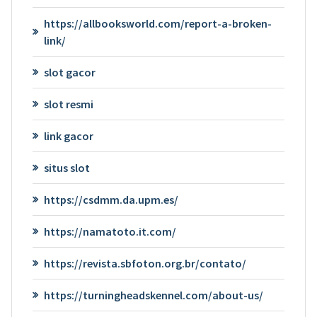
https://allbooksworld.com/report-a-broken-
link/
slot gacor
slot resmi
link gacor
situs slot
https://csdmm.da.upm.es/
https://namatoto.it.com/
https://revista.sbfoton.org.br/contato/
https://turningheadskennel.com/about-us/