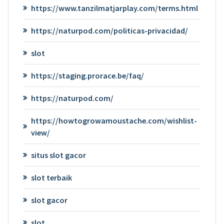
https://www.tanzilmatjarplay.com/terms.html
https://naturpod.com/politicas-privacidad/
slot
https://staging.prorace.be/faq/
https://naturpod.com/
https://howtogrowamoustache.com/wishlist-
view/
situs slot gacor
slot terbaik
slot gacor
slot