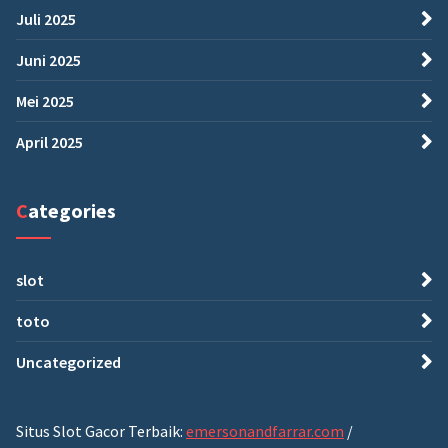
Juli 2025
Juni 2025
Mei 2025
April 2025
Categories
slot
toto
Uncategorized
Situs Slot Gacor Terbaik:
emersonandfarrar.com
/