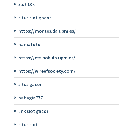
slot 10k
situs slot gacor
https://montes.da.upm.es/
namatoto
https://etsiaab.da.upm.es/
https://wireefsociety.com/
situs gacor
bahagia777
link slot gacor
situs slot