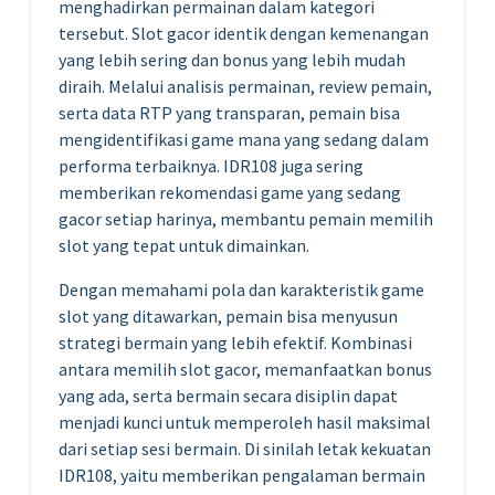
menghadirkan permainan dalam kategori
tersebut. Slot gacor identik dengan kemenangan
yang lebih sering dan bonus yang lebih mudah
diraih. Melalui analisis permainan, review pemain,
serta data RTP yang transparan, pemain bisa
mengidentifikasi game mana yang sedang dalam
performa terbaiknya. IDR108 juga sering
memberikan rekomendasi game yang sedang
gacor setiap harinya, membantu pemain memilih
slot yang tepat untuk dimainkan.
Dengan memahami pola dan karakteristik game
slot yang ditawarkan, pemain bisa menyusun
strategi bermain yang lebih efektif. Kombinasi
antara memilih slot gacor, memanfaatkan bonus
yang ada, serta bermain secara disiplin dapat
menjadi kunci untuk memperoleh hasil maksimal
dari setiap sesi bermain. Di sinilah letak kekuatan
IDR108, yaitu memberikan pengalaman bermain