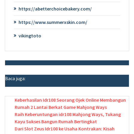
https://abetterchoicebakery.com/
https://www.summerxskin.com/
vikingtoto
Baca juga:
Keberhasilan Idr108 Seorang Ojek Online Membangun
Rumah 2 Lantai Berkat Game Mahjong Ways
Raih Keberuntungan idr108 Mahjong Ways, Tukang
Kayu Sukses Bangun Rumah Bertingkat
Dari Slot Zeus Idr108 ke Usaha Kontrakan: Kisah