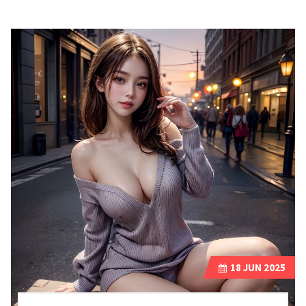
18
JUN 2025