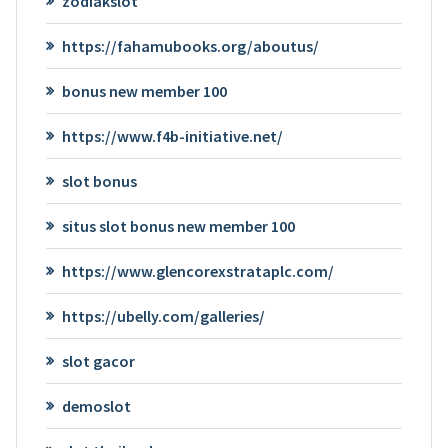
zodiakslot
https://fahamubooks.org/aboutus/
bonus new member 100
https://www.f4b-initiative.net/
slot bonus
situs slot bonus new member 100
https://www.glencorexstrataplc.com/
https://ubelly.com/galleries/
slot gacor
demoslot