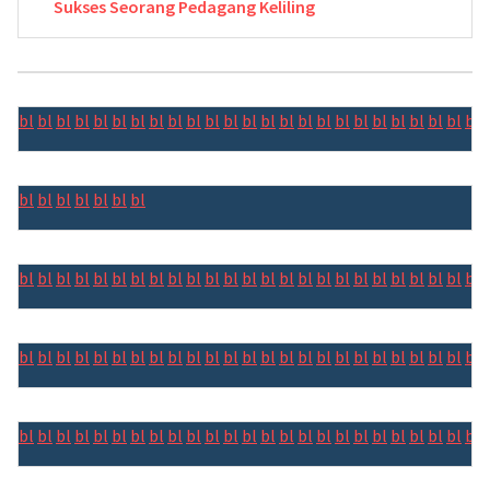
Sukses Seorang Pedagang Keliling
bl
bl
bl
bl
bl
bl
bl
bl
bl
bl
bl
bl
bl
bl
bl
bl
bl
bl
bl
bl
bl
bl
bl
bl
bl
bl
bl
bl
bl
bl
bl
bl
bl
bl
bl
bl
bl
bl
bl
bl
bl
bl
bl
bl
bl
bl
bl
bl
bl
bl
bl
bl
bl
bl
bl
bl
bl
bl
bl
bl
bl
bl
bl
bl
bl
bl
bl
bl
bl
bl
bl
bl
bl
bl
bl
bl
bl
bl
bl
bl
bl
bl
bl
bl
bl
bl
bl
bl
bl
bl
bl
bl
bl
bl
bl
bl
bl
bl
bl
bl
bl
bl
bl
bl
bl
bl
bl