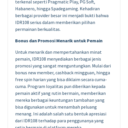
terkenal seperti Pragmatic Play, PG Soft,
Habanero, hingga Spadegaming. Kehadiran
berbagai provider besar ini menjadi bukti bahwa
IDR108 serius dalam memberikan pilihan
permainan berkualitas.
Bonus dan Promosi Menarik untuk Pemain
Untuk menarik dan mempertahankan minat
pemain, IDR108 menyediakan berbagai jenis
promosi yang sangat menguntungkan. Mulai dari
bonus new member, cashback mingguan, hingga
free spin harian yang bisa diklaim secara cuma-
cuma. Program loyalitas pun diberikan kepada
pemain aktif yang rutin bermain, memberikan
mereka berbagai keuntungan tambahan yang
bisa digunakan untuk menambah peluang
menang. Ini adalah salah satu bentuk apresiasi
dari IDR108 terhadap para penggunanya yang
setia bermain di platform mereka.