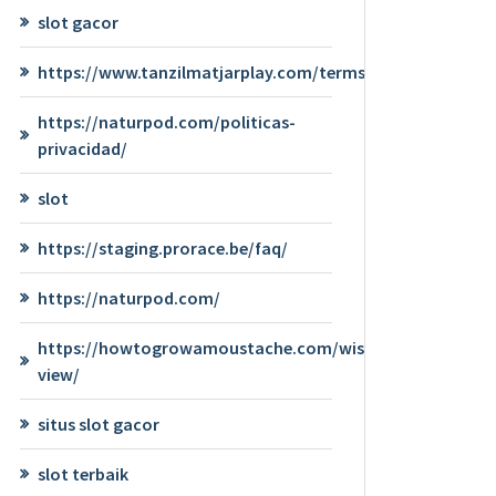
slot gacor
https://www.tanzilmatjarplay.com/terms.html
https://naturpod.com/politicas-
privacidad/
slot
https://staging.prorace.be/faq/
https://naturpod.com/
https://howtogrowamoustache.com/wishlist-
view/
situs slot gacor
slot terbaik