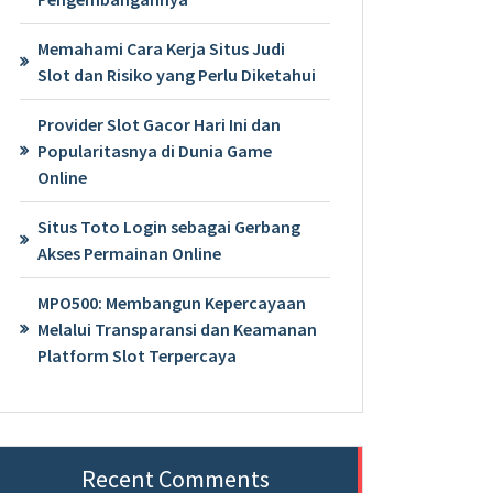
Memahami Cara Kerja Situs Judi
Slot dan Risiko yang Perlu Diketahui
Provider Slot Gacor Hari Ini dan
Popularitasnya di Dunia Game
Online
Situs Toto Login sebagai Gerbang
Akses Permainan Online
MPO500: Membangun Kepercayaan
Melalui Transparansi dan Keamanan
Platform Slot Terpercaya
Recent Comments