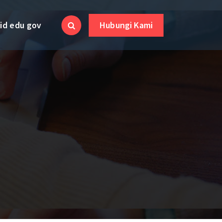
.id edu gov
Hubungi Kami