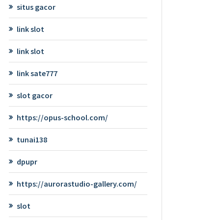
situs gacor
link slot
link slot
link sate777
slot gacor
https://opus-school.com/
tunai138
dpupr
https://aurorastudio-gallery.com/
slot