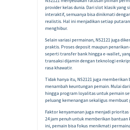
NS2121 menyediakan ratusan pilihan perm
provider kelas dunia. Dari slot klasik yan
interaktif, semuanya bisa dinikmati dengan
realistis. Hal ini menjadikan setiap puta
menghibur.
Selain variasi permainan, NS2121 juga dik
praktis. Proses deposit maupun penarikan
seperti transfer bank hingga e-wallet, ya
transaksi dijamin dengan teknologi enkri
rasa khawatir.
Tidak hanya itu, NS2121 juga memberikan
menambah keuntungan pemain. Mulai dari 
hingga program loyalitas untuk pemain s
peluang kemenangan sekaligus membuat 
Faktor kenyamanan juga menjadi prioritas
24 jam penuh untuk memberikan bantuan k
ini, pemain bisa fokus menikmati permain