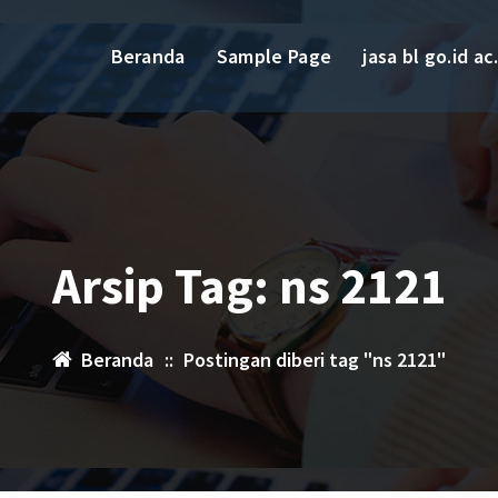
Beranda
Sample Page
jasa bl go.id ac
Arsip Tag: ns 2121
Beranda
::
Postingan diberi tag "ns 2121"