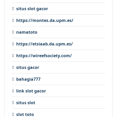
situs slot gacor
https://montes.da.upm.es/
namatoto
https://etsiaab.da.upm.es/
https://wireefsociety.com/
situs gacor
bahagia777
link slot gacor
situs slot
slot toto