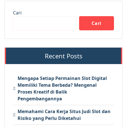
Cari
Cari
Recent Posts
Mengapa Setiap Permainan Slot Digital
Memiliki Tema Berbeda? Mengenal
Proses Kreatif di Balik
Pengembangannya
Memahami Cara Kerja Situs Judi Slot dan
Risiko yang Perlu Diketahui