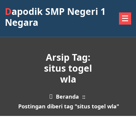
Lewati
Dapodik SMP Negeri 1
ke
konten
Negara
Arsip Tag:
situs togel
wla
Beranda
::
Postingan diberi tag "situs togel wla"
24
APR 2025