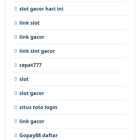
slot gacor hari ini
link slot
link gacor
link slot gacor
cepat777
slot
slot gacor
situs toto login
link gacor
Gopay88 daftar