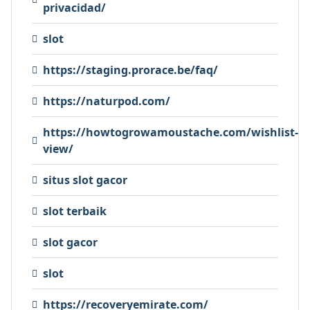
privacidad/
slot
https://staging.prorace.be/faq/
https://naturpod.com/
https://howtogrowamoustache.com/wishlist-
view/
situs slot gacor
slot terbaik
slot gacor
slot
https://recoveryemirate.com/