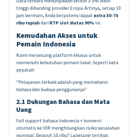
Data terbaru menunjukkan selisih 3-5% lebih
tinggi dibanding provider Eropa. Artinya, setiap 10
jam bermain, Anda berpotensi dapat
extra 50-70
ribu rupiah
dari
RTP slot diatas 90%
ini.
Kemudahan Akses untuk
Pemain Indonesia
Kami merancang platform khusus untuk
memenuhi kebutuhan pemain lokal. Seperti kata
pepatah:
“Pelayanan terbaik adalah yang memahami
bahasa dan budaya penggunanya”
2.1 Dukungan Bahasa dan Mata
Uang
Full support bahasa Indonesia + konversi
otomatis ke IDR menghilangkan risiko kesalahan
nominal. Deposit 10 ribu? Langsung terlihat