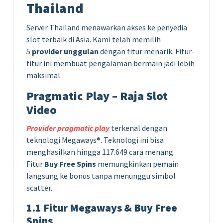
Thailand
Server Thailand menawarkan akses ke penyedia
slot terbaik di Asia. Kami telah memilih
5
provider unggulan
dengan fitur menarik. Fitur-
fitur ini membuat pengalaman bermain jadi lebih
maksimal.
Pragmatic Play – Raja Slot
Video
Provider pragmatic play
terkenal dengan
teknologi Megaways®. Teknologi ini bisa
menghasilkan hingga 117.649 cara menang.
Fitur
Buy Free Spins
memungkinkan pemain
langsung ke bonus tanpa menunggu simbol
scatter.
1.1 Fitur Megaways & Buy Free
Spins