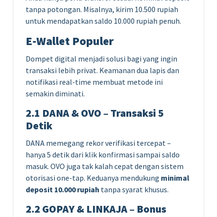
tanpa potongan. Misalnya, kirim 10.500 rupiah
untuk mendapatkan saldo 10.000 rupiah penuh.
E-Wallet Populer
Dompet digital menjadi solusi bagi yang ingin
transaksi lebih privat. Keamanan dua lapis dan
notifikasi real-time membuat metode ini
semakin diminati.
2.1 DANA & OVO – Transaksi 5
Detik
DANA memegang rekor verifikasi tercepat –
hanya 5 detik dari klik konfirmasi sampai saldo
masuk. OVO juga tak kalah cepat dengan sistem
otorisasi one-tap. Keduanya mendukung
minimal
deposit 10.000 rupiah
tanpa syarat khusus.
2.2 GOPAY & LINKAJA – Bonus