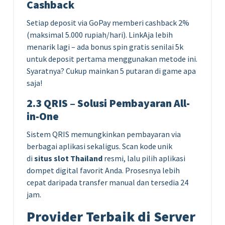
Cashback
Setiap deposit via GoPay memberi cashback 2%
(maksimal 5.000 rupiah/hari). LinkAja lebih
menarik lagi – ada bonus spin gratis senilai 5k
untuk deposit pertama menggunakan metode ini.
Syaratnya? Cukup mainkan 5 putaran di game apa
saja!
2.3 QRIS – Solusi Pembayaran All-
in-One
Sistem QRIS memungkinkan pembayaran via
berbagai aplikasi sekaligus. Scan kode unik
di
situs slot Thailand
resmi, lalu pilih aplikasi
dompet digital favorit Anda. Prosesnya lebih
cepat daripada transfer manual dan tersedia 24
jam.
Provider Terbaik di Server