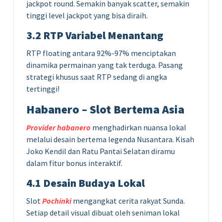
jackpot round. Semakin banyak scatter, semakin
tinggi level jackpot yang bisa diraih.
3.2 RTP Variabel Menantang
RTP floating antara 92%-97% menciptakan
dinamika permainan yang tak terduga. Pasang
strategi khusus saat RTP sedang di angka
tertinggi!
Habanero – Slot Bertema Asia
Provider habanero
menghadirkan nuansa lokal
melalui desain bertema legenda Nusantara. Kisah
Joko Kendil dan Ratu Pantai Selatan diramu
dalam fitur bonus interaktif.
4.1 Desain Budaya Lokal
Slot
Pochinki
mengangkat cerita rakyat Sunda.
Setiap detail visual dibuat oleh seniman lokal